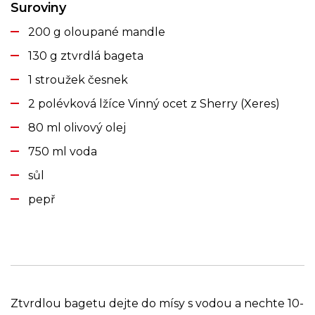
Suroviny
200 g oloupané mandle
130 g ztvrdlá bageta
1 stroužek česnek
2 polévková lžíce Vinný ocet z Sherry (Xeres)
80 ml olivový olej
750 ml voda
sůl
pepř
Ztvrdlou bagetu dejte do mísy s vodou a nechte 10-