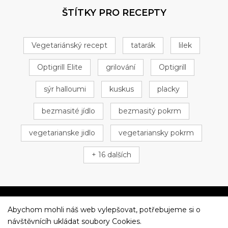
ŠTÍTKY PRO RECEPTY
Vegetariánský recept
tatarák
lilek
Optigrill Elite
grilování
Optigrill
sýr halloumi
kuskus
placky
bezmasité jídlo
bezmasitý pokrm
vegetarianske jidlo
vegetariansky pokrm
+ 16 dalších
Abychom mohli náš web vylepšovat, potřebujeme si o
Večeříme společně
návštěvnícíh ukládat soubory Cookies.