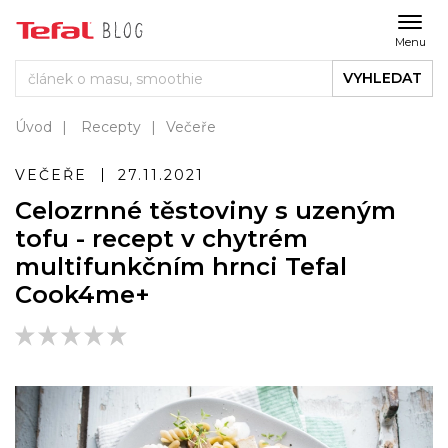
Menu
VYHLEDAT
Úvod
Recepty
Večeře
VEČEŘE
27.11.2021
Celozrnné těstoviny s uzeným
tofu - recept v chytrém
multifunkčním hrnci Tefal
Cook4me+