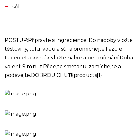
sůl
POSTUP:Připravte si ingredience. Do nádoby vložte
těstoviny, tofu, vodu a sůl a promíchejte.Fazole
flageolet a květák vložte nahoru bez míchání.Doba
vaření: 9 minut.Přidejte smetanu, zamíchejte a
podávejte.DOBROU CHUŤ!{products|1}