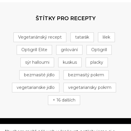
ŠTÍTKY PRO RECEPTY
Vegetariánský recept
tatarák
lilek
Optigrill Elite
grilování
Optigrill
sýr halloumi
kuskus
placky
bezmasité jídlo
bezmasitý pokrm
vegetarianske jidlo
vegetariansky pokrm
+ 16 dalších