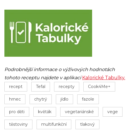
Podrobnější informace o výživových hodnotách
tohoto receptu najdete v aplikaci
Kalorické Tabulky.
recept
Tefal
recepty
Cook4Me+
hrnec
chytrý
jídlo
fazole
pro děti
květák
vegetariánské
vege
těstoviny
multifunkční
tlakový