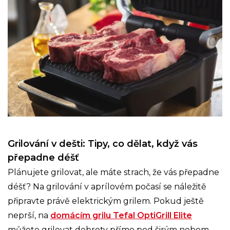
Grilování v dešti: Tipy, co dělat, když vás
přepadne déšť
Plánujete grilovat, ale máte strach, že vás přepadne
déšť? Na grilování v aprílovém počasí se náležitě
připravte právě elektrickým grilem. Pokud ještě
neprší, na
domácím grilu Tefal OptiGrill Elite
můžete grilovat dobroty přímo pod širým nebem.