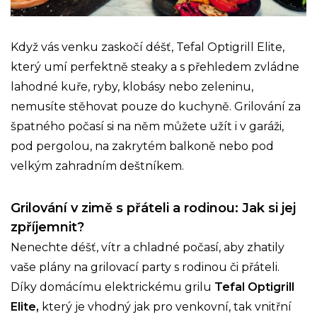
Když vás venku zaskočí déšť, Tefal Optigrill Elite,
který umí perfektně steaky a s přehledem zvládne
lahodné kuře, ryby, klobásy nebo zeleninu,
nemusíte stěhovat pouze do kuchyně. Grilování za
špatného počasí si na něm můžete užít i v garáži,
pod pergolou, na zakrytém balkoně nebo pod
velkým zahradním deštníkem.
Grilování v zimě s přáteli a rodinou: Jak si jej
zpříjemnit?
Nenechte déšť, vítr a chladné počasí, aby zhatily
vaše plány na grilovací party s rodinou či přáteli.
Díky domácímu elektrickému grilu
Tefal Optigrill
Elite,
který je vhodný jak pro venkovní, tak vnitřní