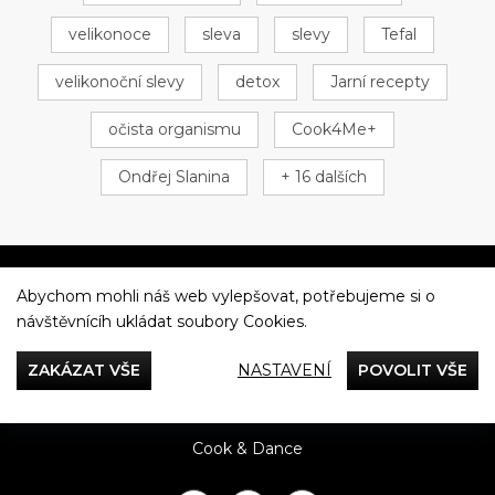
velikonoce
sleva
slevy
Tefal
velikonoční slevy
detox
Jarní recepty
očista organismu
Cook4Me+
Ondřej Slanina
+ 16 dalších
Abychom mohli náš web vylepšovat, potřebujeme si o
Večeříme společně
návštěvnícíh ukládat soubory Cookies.
Tefal
ZAKÁZAT VŠE
NASTAVENÍ
POVOLIT VŠE
Recepty
Rady & Tipy
Příběhy
Recenze
Přílohy
Cook & Dance