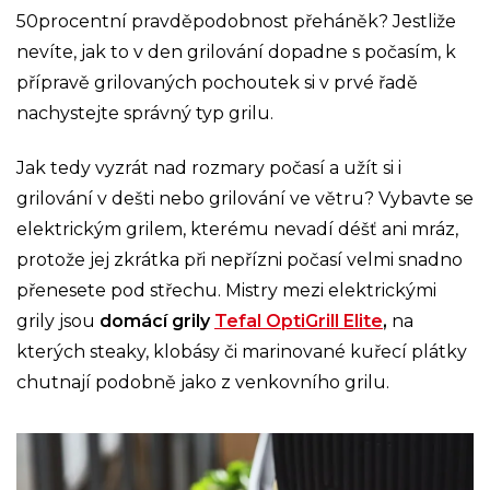
50procentní pravděpodobnost přeháněk? Jestliže
nevíte, jak to v den grilování dopadne s počasím, k
přípravě grilovaných pochoutek si v prvé řadě
nachystejte správný typ grilu.
Jak tedy vyzrát nad rozmary počasí a užít si i
grilování v dešti nebo grilování ve větru? Vybavte se
elektrickým grilem, kterému nevadí déšť ani mráz,
protože jej zkrátka při nepřízni počasí velmi snadno
přenesete pod střechu. Mistry mezi elektrickými
grily jsou
domácí grily
Tefal OptiGrill Elite
,
na
kterých steaky, klobásy či marinované kuřecí plátky
chutnají podobně jako z venkovního grilu.