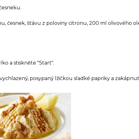
česneku.
nu, česnek, šťávu z poloviny citronu, 200 ml olivového o
íko a stiskněte "Start".
chlazený, posypaný lžičkou sladké papriky a zakápnut