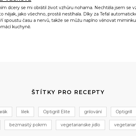
ím dcery se mi obrátil život vzhůru nohama. Nechtěla jsem se vz
to nějak, jako všechno, prostě nestíhala. Díky za Tefal automatic
ří spoustu času a nervů, takže se můžu naplno věnovat miminku, 
omácí kuchyně.
ŠTÍTKY PRO RECEPTY
arák
lilek
Optigrill Elite
grilování
Optigrill
bezmasitý pokrm
vegetarianske jidlo
vegetaria