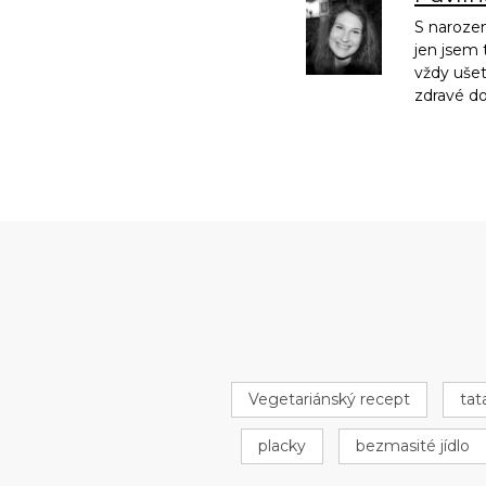
S narozen
jen jsem 
vždy ušet
zdravé d
Vegetariánský recept
tat
placky
bezmasité jídlo