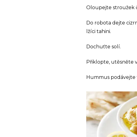
Oloupejte stroužek 
Do robota dejte cizr
lžíci tahini.
Dochuťte solí.
Přiklopte, utěsněte v
Hummus podávejte vy