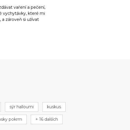
dávat vaření a pečení,
ké vychytávky, které mi
a zároveň si užívat
sýr halloumi
kuskus
nsky pokrm
+ 16 dalších