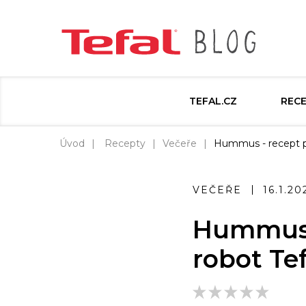
TEFAL.CZ
REC
Úvod
Recepty
Večeře
Hummus - recept pr
VEČEŘE
16.1.20
Hummus -
robot Te