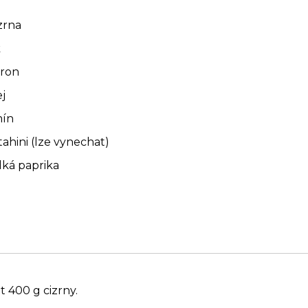
zrna
k
tron
ej
mín
tahini (lze vynechat)
adká paprika
t 400 g cizrny.