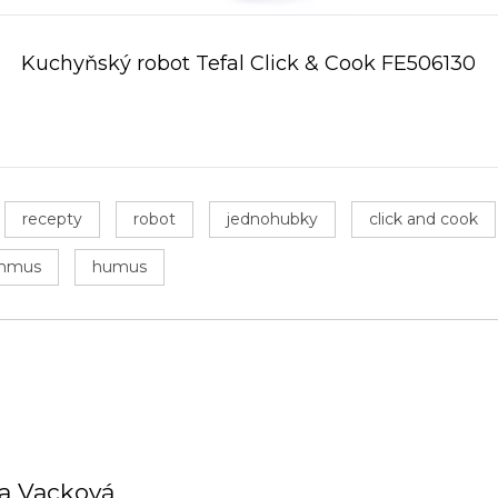
Kuchyňský robot Tefal Click & Cook FE506130
recepty
robot
jednohubky
click and cook
mmus
humus
na Vacková