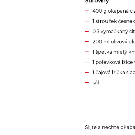
Suroviny
400 g okapaná ci
1 stroužek česne
0.5 vymačkaný ci
200 ml olivový ol
1 špetka mletý k
1 polévková lžíce 
1 čajová lžička sl
sůl
Slijte a nechte okapa