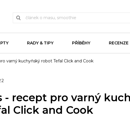
EPTY
RADY & TIPY
PŘÍBĚHY
RECENZE
o varný kuchyňský robot Tefal Click and Cook
22
 recept pro varný kuc
fal Click and Cook