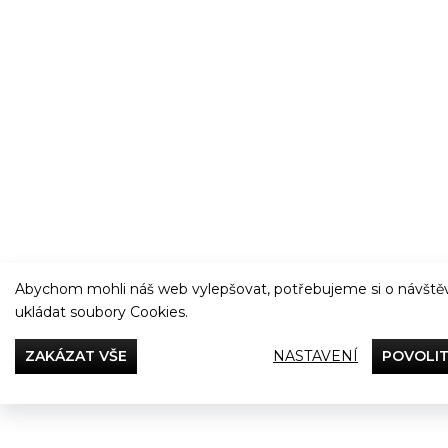
Abychom mohli náš web vylepšovat, potřebujeme si o návštěv
ukládat soubory Cookies.
ZAKÁZAT VŠE
NASTAVENÍ
POVOLIT