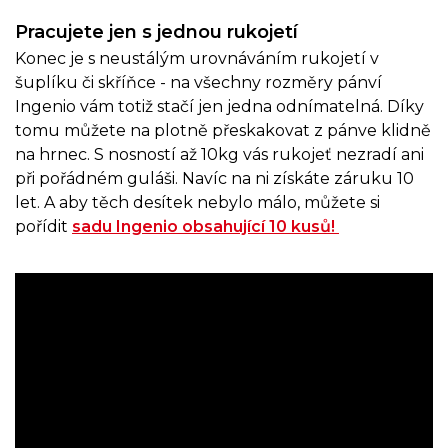
Pracujete jen s jednou rukojetí
Konec je s neustálým urovnáváním rukojetí v
šuplíku či skříňce - na všechny rozměry pánví
Ingenio vám totiž stačí jen jedna odnímatelná. Díky
tomu můžete na plotně přeskakovat z pánve klidně
na hrnec. S nosností až 10kg vás rukojeť nezradí ani
při pořádném guláši. Navíc na ni získáte záruku 10
let. A aby těch desítek nebylo málo, můžete si
pořídit
sadu Ingenio obsahující 10 kusů!