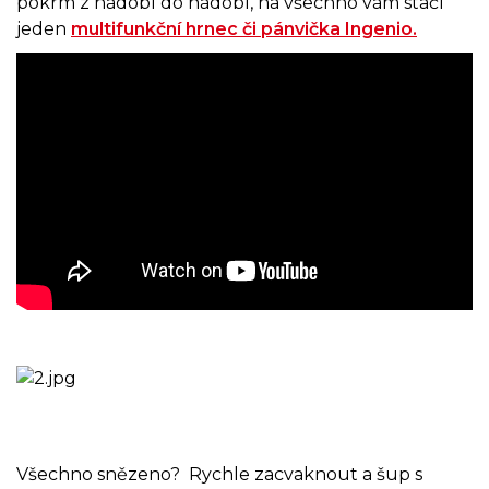
pokrm z nádobí do nádobí, na všechno vám stačí
jeden
multifunkční hrnec či pánvička Ingenio.
Všechno snězeno? Rychle zacvaknout a šup s