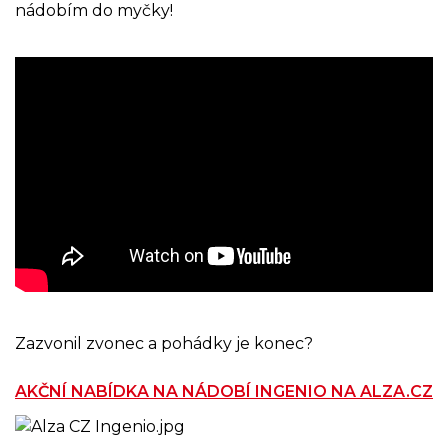
nádobím do myčky!
Zazvonil zvonec a pohádky je konec?
AKČNÍ NABÍDKA NA NÁDOBÍ INGENIO NA ALZA.CZ