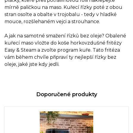
plátky, které přes potravinovou fólii naklepejte
mírně paličkou na maso. Kuřecí řízky poté z obou
stran osolte a obalte v trojobalu - tedy v hladké
mouce, rozšlehaném vejci a strouhance.
A jak na samotné smažení řízků bez oleje? Obalené
kuřecí maso vložte do koše horkovzdušné fritézy
Easy & Steam a zvolte program kuře. Tato fritéza
vám během chvíle připraví ty nejlepší řízky bez
oleje, jaké jste kdy jedli.
Doporučené produkty