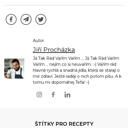
Autor
Jiří Procházka
Já Tak Rád Vařím Vařím ... Já Tak Rád Vařím
Vařím ... nejím co si neuvařím. :-) Vařím rád
hlavně rychlá a snadná jídla, která se starají o
mé zdraví. Ještě raději o nich potom píšu. A k
tomu mi dopomáhej Tefal :-)
ŠTÍTKY PRO RECEPTY