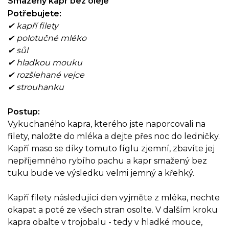
Smažený kapr bez oleje
Potřebujete:
✔ kapří filety
✔ polotučné mléko
✔ sůl
✔ hladkou mouku
✔ rozšlehané vejce
✔ strouhanku
Postup:
Vykuchaného kapra, kterého jste naporcovali na
filety, naložte do mléka a dejte přes noc do ledničky.
Kapří maso se díky tomuto fíglu zjemní, zbavíte jej
nepříjemného rybího pachu a kapr smažený bez
tuku bude ve výsledku velmi jemný a křehký.
Kapří filety následující den vyjměte z mléka, nechte
okapat a poté ze všech stran osolte. V dalším kroku
kapra obalte v trojobalu - tedy v hladké mouce,