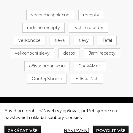
vecerimespolecne
recepty
rodinné recepty
rychlé recepty
velikonoce
sleva
slevy
Tefal
velikonoční slevy
detox
Jarní recepty
očista organismu
Cook4Me+
Ondřej Slanina
+ 16 dalších
Abychom mohli náš web vylepšovat, potřebujeme si o
Večeříme společně
návštěvnícíh ukládat soubory Cookies.
Tefal
ZAKÁZAT VŠE
NASTAVENÍ
POVOLIT VŠE