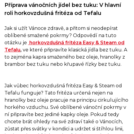
Příprava vánočních jídel bez tuku: V hlavní
roli horkovzdušná fritéza od Tefalu
Jak si užít Vánoce zdravě, a přitom si neodepírat
oblíbené smažené pokrmy? Odpovědí na tuto
otázku je
horkovzdušná fritéza Easy & Steam od
Tefalu
,
ve které připravíte klasická jídla bez tuku. A
to zejména kapra smaženého bez oleje, hranolky z
brambor bez tuku nebo křupavé řízky bez tuku.
Jak vůbec horkovzdušná fritéza Easy & Steam od
Tefalu funguje? Tato fritéza určená nejen na
hranolky bez oleje pracuje na principu cirkulujícího
horkého vzduchu. Své oblíbené vánoční pokrmy v
ní připravíte bez jediné kapky oleje. Pokud tedy
chcete brát ohledy na své zdraví také o Vánocích,
zůstat přes svátky v kondici a udržet si štíhlou linii,