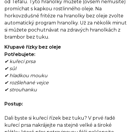
od Tefalu. Tyto hranolky můžete (ovšem nemusíte)
promíchat s kapkou rostlinného oleje. Na
horkovzdušné fritéze na hranolky bez oleje zvolte
automatický program hranolky. Už za několik minut
si můžete pochutnávat na zdravých hranolkách z
brambor bez tuku.
Křupavé řízky bez oleje
Potřebujete:
✔ kuřecí prsa
✔ sůl
✔ hladkou mouku
✔ rozšlehané vejce
✔ strouhanku
Postup:
Dali byste si kuřecí řízek bez tuku? V prvé řadě
kuřecí prsa nakrájejte na stejně velké a široké