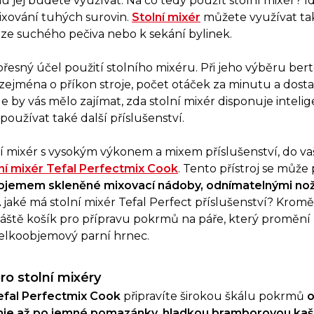
u jej budete využívat. Na co tedy použít stolní mixér? 
mixování tuhých surovin.
Stolní mixér
můžete využívat tak
ze suchého pečiva nebo k sekání bylinek.
 přesný účel použití stolního mixéru. Při jeho výběru berte
 zejména o příkon stroje, počet otáček za minutu a dos
e by vás mělo zajímat, zda stolní mixér disponuje inteli
užívat také další příslušenství.
í mixér s vysokým výkonem a mixem příslušenství, do va
ní mixér Tefal Perfectmix Cook
. Tento přístroj se může
bjemem skleněné mixovací nádoby, odnímatelnými noži
 jaké má stolní mixér Tefal Perfect příslušenství? Kromě 
áště košík pro přípravu pokrmů na páře, který proměn
velkoobjemový parní hrnec.
ro stolní mixéry
fal Perfectmix Cook
připravíte širokou škálu pokrmů
o
ie až po jemné pomazánky, hladkou bramborovou kaši,