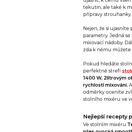
ujasnit, k čemu všem
tekutin, ale také k 
přípravy strouhanky 
Nejen, že si ujasníte
parametry. Jedná se
mixovací nádoby. Dál
zda k němu můžete po
Pokud hledáte stoln
perfektně strefí
stol
1400 W, 2litrovým o
rychlosti mixování.
A
odměrky oceníte zvl
stolního mixéru ve 
Nejlepší recepty p
Ve stolním mixéru
Te
přes ovocná smooth