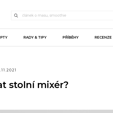
EPTY
RADY & TIPY
PŘÍBĚHY
RECENZE
.11.2021
t stolní mixér?