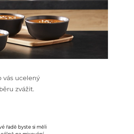
o vás ucelený
běru zvážit.
é řadě byste si měli