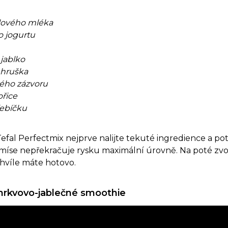
dlového mléka
 jogurtu
 jablko
 hruška
ného zázvoru
ořice
řebíčku
efal Perfectmix nejprve nalijte tekuté ingredience a po
í míse nepřekračuje rysku maximální úrovně. Na poté zv
hvíle máte hotovo.
mrkvovo-jablečné smoothie