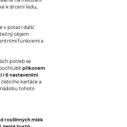
Ideálně na mixování
é k drcení ledu,
 v potaz i další
tatečný objem
gentními funkcemi a
šich potřeb se
 pochlubit
příkonem
 i 6 nastaveními
čisticího kartáče a
í nádobu tohoto
d rostlinných mlék
 teplé husté