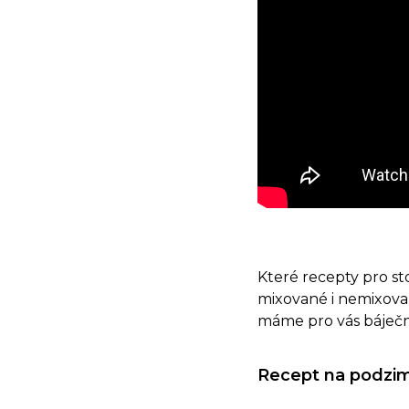
Které recepty pro sto
mixované i nemixovan
máme pro vás báječn
Recept na podzim