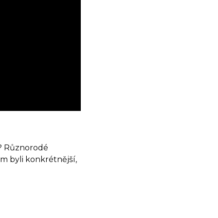
e? Různorodé
m byli konkrétnější,