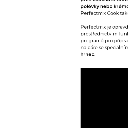
polévky nebo krém
Perfectmix Cook také
Perfectmix je oprav
prostřednictvím fun
programů pro přípra
na páře se speciální
hrnec.