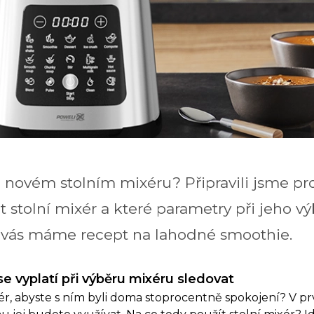
o novém stolním mixéru? Připravili jsme pr
t stolní mixér a které parametry při jeho vý
 vás máme recept na lahodné smoothie.
se vyplatí při výběru mixéru sledovat
xér, abyste s ním byli doma stoprocentně spokojení? V prv