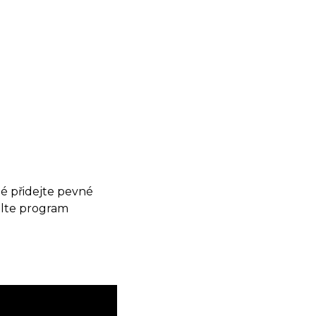
té přidejte pevné
olte program