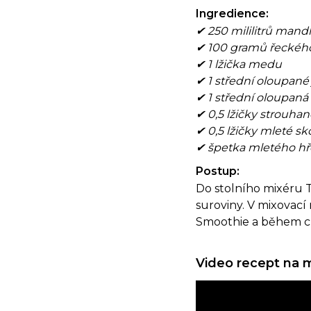
Ingredience:
✔ 250 mililitrů man
✔ 100 gramů řeckého
✔ 1 lžička medu
✔ 1 střední oloupané
✔ 1 střední oloupaná
✔ 0,5 lžičky strouha
✔ 0,5 lžičky mleté sk
✔ špetka mletého h
Postup:
Do stolního mixéru T
suroviny. V mixovac
Smoothie a během c
Video recept na 