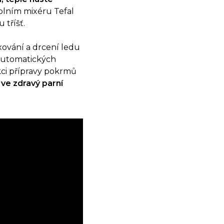
tolním mixéru Tefal
 tříšť.
ování a drcení ledu
 automatických
kci přípravy pokrmů
ve zdravý parní