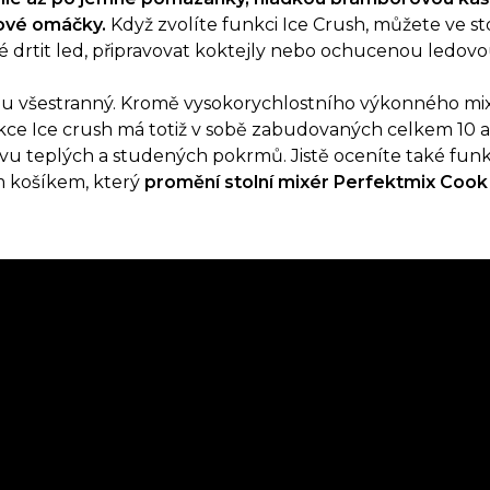
ové omáčky.
Když zvolíte funkci Ice Crush, můžete ve s
 drtit led, připravovat koktejly nebo ochucenou ledovou
du všestranný. Kromě vysokorychlostního výkonného mix
kce Ice crush má totiž v sobě zabudovaných celkem 10
vu teplých a studených pokrmů. Jistě oceníte také fun
m košíkem, který
promění stolní mixér Perfektmix Cook 