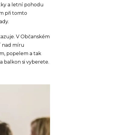
tky a letní pohodu
em při tomto
ady.
akazuje. V Občanském
í nad míru
m, popelem a tak
a balkon si vyberete.