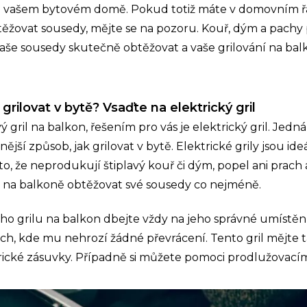
vašem bytovém domě. Pokud totiž máte v domovním řá
ěžovat sousedy, mějte se na pozoru. Kouř, dým a pachy 
še sousedy skutečně obtěžovat a vaše grilování na bal
ilovat v bytě? Vsaďte na elektrický gril
 gril na balkon, řešením pro vás je elektrický gril. Jedná 
ější způsob, jak grilovat v bytě. Elektrické grily jsou id
o, že neprodukují štiplavý kouř či dým, popel ani prach 
í na balkoně obtěžovat své sousedy co nejméně.
ého grilu na balkon dbejte vždy na jeho správné umístění
rch, kde mu nehrozí žádné převrácení. Tento gril mějte
trické zásuvky. Případně si můžete pomoci prodlužovací