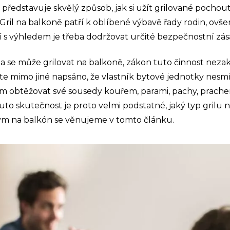
 představuje skvělý způsob, jak si užít grilované pochou
Gril na balkoně patří k oblíbené výbavě řady rodin, ovš
 s výhledem je třeba dodržovat určité bezpečnostní zás
da se může grilovat na balkoně, zákon tuto činnost nez
te mimo jiné napsáno, že vlastník bytové jednotky nesm
obtěžovat své sousedy kouřem, parami, pachy, prache
uto skutečnost je proto velmi podstatné, jaký typ grilu n
m na balkón se věnujeme v tomto článku.