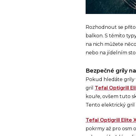
Rozhodnout se přitom
balkon. S těmito typy
na nich můžete něco 
nebo na jídelním sto
Bezpečné grily na
Pokud hledáte grily 
gril
Tefal Optigrill El
kouře, ovšem tuto s
Tento elektrický gri
Tefal Optigrill Elite 
pokrmy až pro osm o