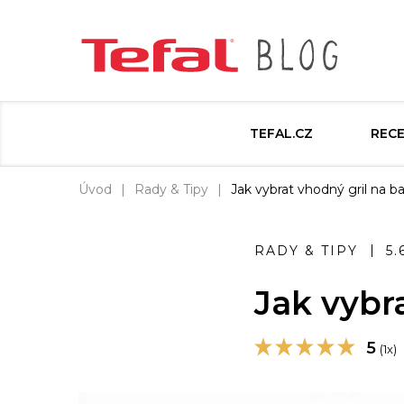
TEFAL.CZ
REC
Úvod
Rady & Tipy
Jak vybrat vhodný gril na b
RADY & TIPY
5.
Jak vybr
5
(1x)