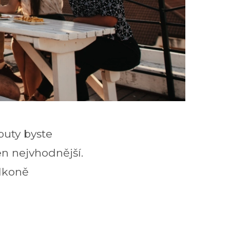
buty byste
en nejvhodnější.
alkoně