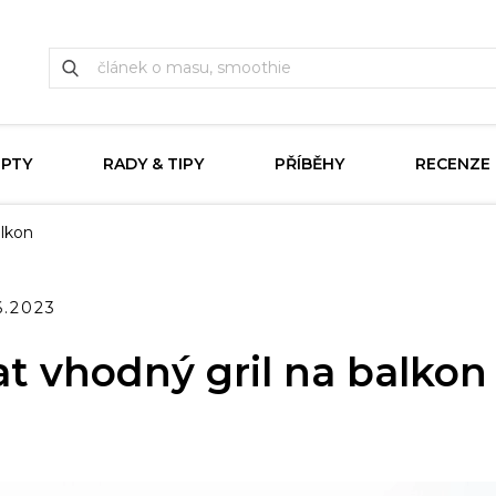
EPTY
RADY & TIPY
PŘÍBĚHY
RECENZE
alkon
6.2023
at vhodný gril na balkon