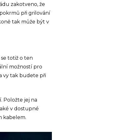
du zakotveno, že
pokrmů při grilování
koně tak může být v
se totiž o ten
eální možností pro
a vy tak budete při
. Položte jej na
 také v dostupné
m kabelem.