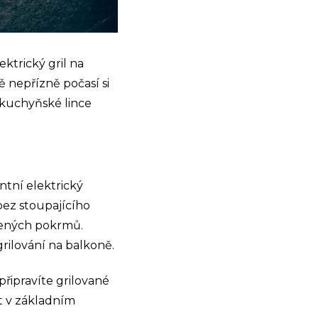
ktrický gril na
ě nepřízně počasí si
 kuchyňské lince
ntní elektrický
bez stoupajícího
vených pokrmů.
grilování na balkoně.
připravíte grilované
t v základním