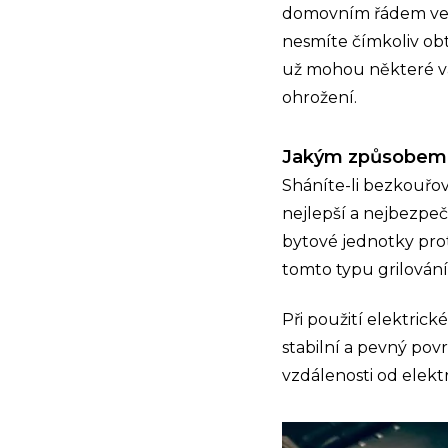
domovním řádem ve 
nesmíte čímkoliv obt
už mohou některé va
ohrožení.
Jakým způsobem gr
Sháníte-li bezkouřový
nejlepší a nejbezpečn
bytové jednotky prot
tomto typu grilován
Při použití elektrick
stabilní a pevný pov
vzdálenosti od elek