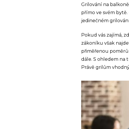
Grilování na balkoně
přímo ve svém bytě. 
jedinečném grilování
Pokud vás zajímá, z
zákoníku však najde
přiměřenou poměrům 
dále. S ohledem na t
Právě grilům vhodný