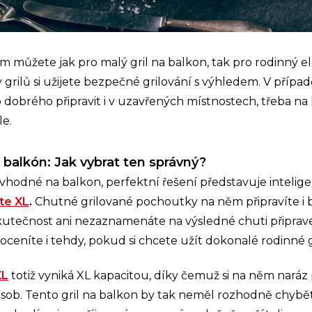
 můžete jak pro malý gril na balkon, tak pro rodinný ele
 grilů si užijete bezpečné grilování s výhledem. V případ
dobrého připravit i v uzavřených místnostech, třeba na
le.
 balkón: Jak vybrat ten správný?
vhodné na balkon, perfektní řešení představuje intelige
ite XL
.
Chutné grilované pochoutky na něm připravíte i 
kutečnost ani nezaznamenáte na výsledné chuti připra
l oceníte i tehdy, pokud si chcete užít dokonalé rodinné 
XL
totiž vyniká XL kapacitou, díky čemuž si na něm naráz 
sob. Tento gril na balkon by tak neměl rozhodně chybě