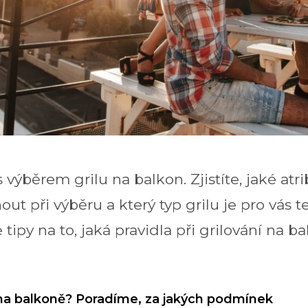
výběrem grilu na balkon. Zjistíte, jaké atri
t při výběru a který typ grilu je pro vás t
ipy na to, jaká pravidla při grilování na b
 na balkoně? Poradíme, za jakých podmínek