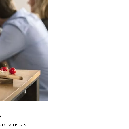
t?
ré souvisí s