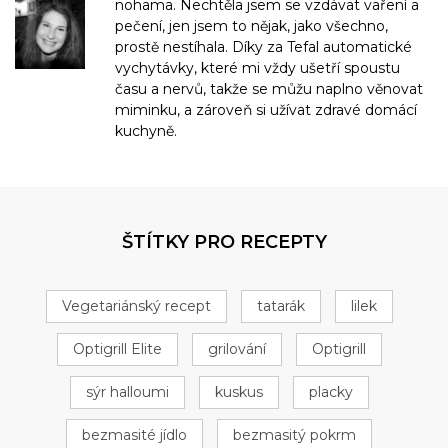
nohama. Nechtěla jsem se vzdávat vaření a
pečení, jen jsem to nějak, jako všechno,
prostě nestíhala. Díky za Tefal automatické
vychytávky, které mi vždy ušetří spoustu
času a nervů, takže se můžu naplno věnovat
miminku, a zároveň si užívat zdravé domácí
kuchyně.
ŠTÍTKY PRO RECEPTY
Vegetariánský recept
tatarák
lilek
Optigrill Elite
grilování
Optigrill
sýr halloumi
kuskus
placky
bezmasité jídlo
bezmasitý pokrm