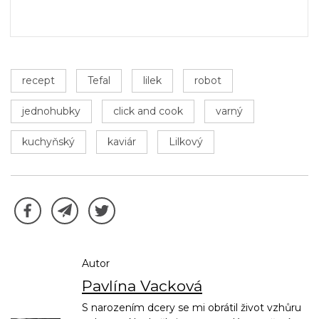
recept
Tefal
lilek
robot
jednohubky
click and cook
varný
kuchyňský
kaviár
Lilkový
Autor
Pavlína Vacková
S narozením dcery se mi obrátil život vzhůru