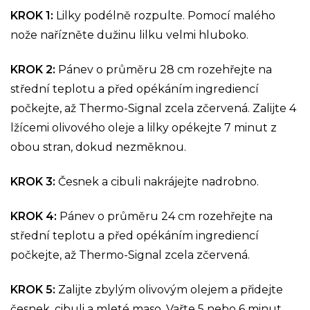
KROK 1:
Lilky podélně rozpulte. Pomocí malého
nože nařízněte dužinu lilku velmi hluboko.
KROK 2:
Pánev o průměru 28 cm rozehřejte na
střední teplotu a před opékáním ingrediencí
počkejte, až Thermo-Signal zcela zčervená. Zalijte 4
lžícemi olivového oleje a lilky opékejte 7 minut z
obou stran, dokud nezměknou.
KROK 3:
Česnek a cibuli nakrájejte nadrobno.
KROK 4:
Pánev o průměru 24 cm rozehřejte na
střední teplotu a před opékáním ingrediencí
počkejte, až Thermo-Signal zcela zčervená.
KROK 5:
Zalijte zbylým olivovým olejem a přidejte
česnek, cibuli a mleté maso. Vařte 5 nebo 6 minut,