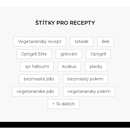
ŠTÍTKY PRO RECEPTY
Vegetariánský recept
tatarák
lilek
Optigrill Elite
grilování
Optigrill
sýr halloumi
kuskus
placky
bezmasité jídlo
bezmasitý pokrm
vegetarianske jidlo
vegetariansky pokrm
+ 16 dalších