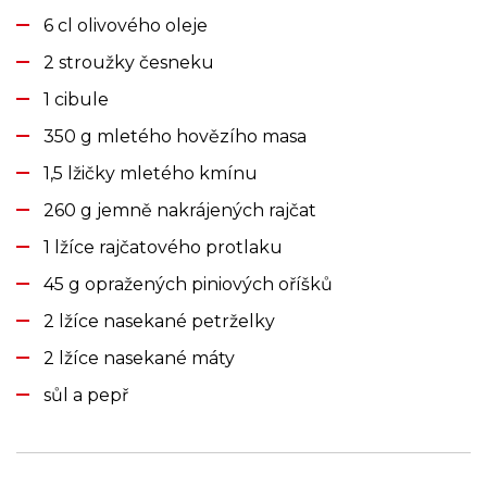
6 cl olivového oleje
2 stroužky česneku
1 cibule
350 g mletého hovězího masa
1,5 lžičky mletého kmínu
260 g jemně nakrájených rajčat
1 lžíce rajčatového protlaku
45 g opražených piniových oříšků
2 lžíce nasekané petrželky
2 lžíce nasekané máty
sůl a pepř