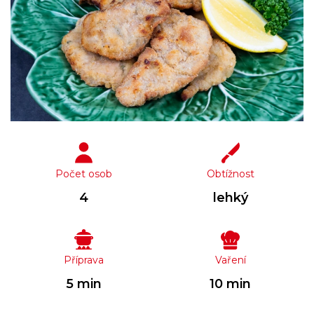
Počet osob
Obtížnost
4
lehký
Příprava
Vaření
5 min
10 min