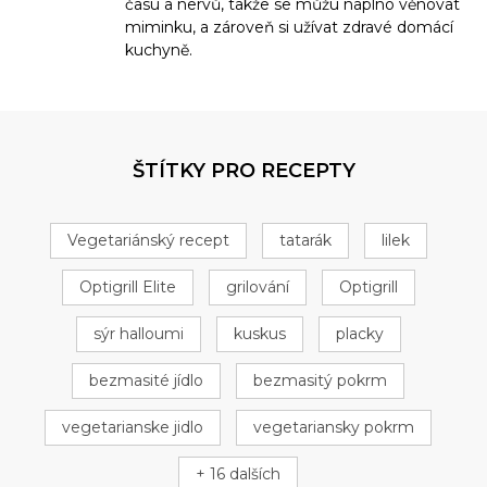
času a nervů, takže se můžu naplno věnovat
miminku, a zároveň si užívat zdravé domácí
kuchyně.
ŠTÍTKY PRO RECEPTY
Vegetariánský recept
tatarák
lilek
Optigrill Elite
grilování
Optigrill
sýr halloumi
kuskus
placky
bezmasité jídlo
bezmasitý pokrm
vegetarianske jidlo
vegetariansky pokrm
+ 16 dalších