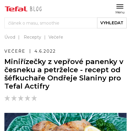
Menu
VYHLEDAT
Úvod
Recepty
Večeře
VEČEŘE
4.6.2022
Miniřízečky z vepřové panenky v
česneku a petrželce - recept od
šéfkuchaře Ondřeje Slaniny pro
Tefal Actifry