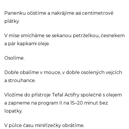
Panenku očistíme a nakrájíme asi centimetrové
plátky.
V míse smícháme se sekanou petrželkou, česnekem
a pár kapkami oleje.
Osolíme.
Dobře obalíme v mouce, v dobře osolených vejcích
a strouhance.
Vložíme do přístroje Tefal Actifry společně s olejem
a zapneme na program II na 15–20 minut bez
lopatky.
V půlce času miniřízečky obrátíme.