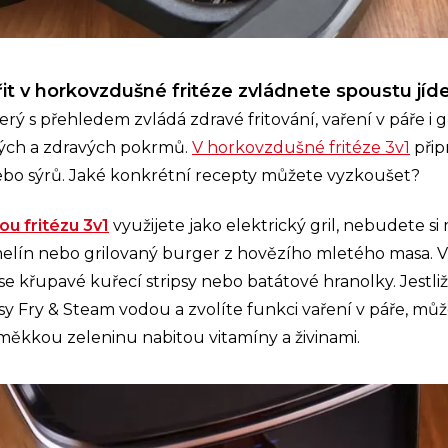
it v horkovzdušné fritéze zvládnete spoustu jíde
terý s přehledem zvládá zdravé fritování, vaření v páře i 
ných a zdravých pokrmů.
V horkovzdušné fritéze 3v1
připr
ebo sýrů. Jaké konkrétní recepty můžete vyzkoušet?
u fritézu 3v1
využijete jako elektrický gril, nebudete si
melín nebo grilovaný burger z hovězího mletého masa.
zase křupavé kuřecí stripsy nebo batátové hranolky. Jestl
asy Fry & Steam vodou a zvolíte funkci vaření v páře, můž
 měkkou zeleninu nabitou vitamíny a živinami.