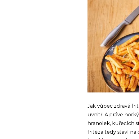
Jak vůbec zdravá fri
uvnitř. A právě hor
hranolek, kuřecích s
fritéza tedy staví n