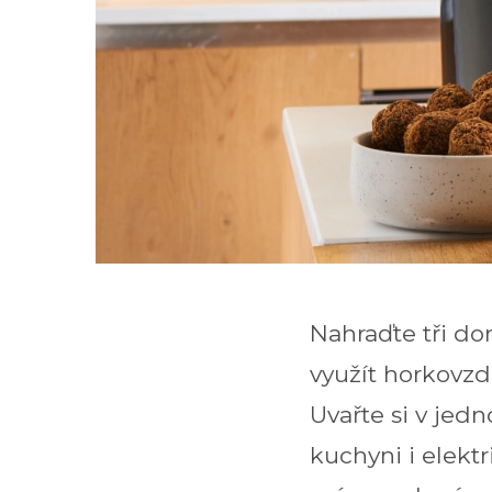
Nahraďte tři do
využít horkovzdu
Uvařte si v jedn
kuchyni i elekt