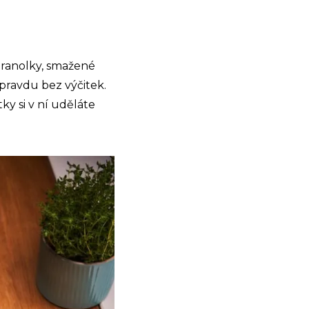
 hranolky, smažené
opravdu bez výčitek.
y si v ní uděláte