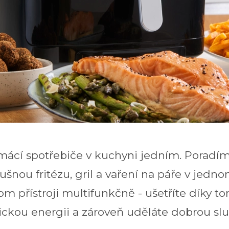
mácí spotřebiče v kuchyni jedním. Poradím
šnou fritézu, gril a vaření na páře v jednom
om přístroji multifunkčně - ušetříte díky t
rickou energii a zároveň uděláte dobrou sl