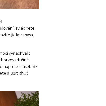
l
grilování, zvládnete
avíte jídla z masa,
 moci vynachválit
 V horkovzdušné
iže naplníte zásobník
ete si užít chuť