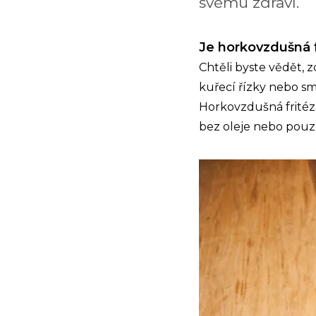
svému zdraví.
Je horkovzdušná f
Chtěli byste vědět, 
kuřecí řízky nebo sm
Horkovzdušná fritéz
bez oleje nebo pouze