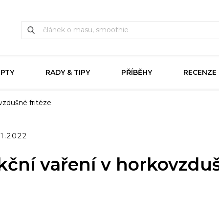
EPTY
RADY & TIPY
PŘÍBĚHY
RECENZE
vzdušné fritéze
11.2022
kční vaření v horkovzdu