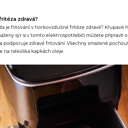
ritéza zdravá?
zda je fritování v horkovzdušné fritéze zdravé? Křupavé
ažený sýr si v tomto elektrospotřebiči můžete připravit 
a podporuje zdravé fritování. Všechny smažené pochoutk
 na několika kapkách oleje.