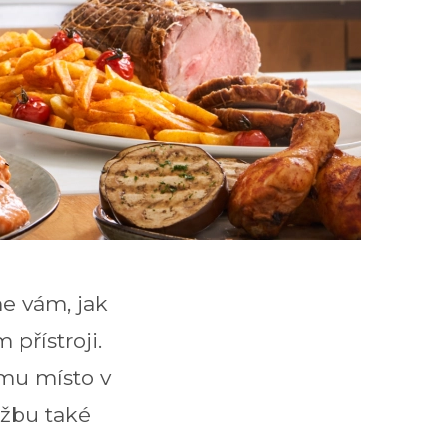
e vám, jak
 přístroji.
omu místo v
užbu také