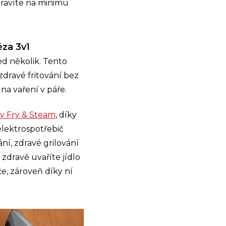
ravíte na minimu
éza 3v1
ed několik. Tento
dravé fritování bez
 na vaření v páře.
sy Fry & Steam
, díky
lektrospotřebič
ní, zdravé grilování
zdravě uvaříte jídlo
e, zároveň díky ní