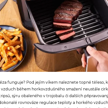
téza funguje? Pod jejím víkem naleznete topné těleso, 
ký vzduch během horkovzdušného smažení neustále cir
tripsů, sýru obaleného v trojobalu či dalších připravov
a dokonalé rovnováze regulace teploty a horkého vzduch