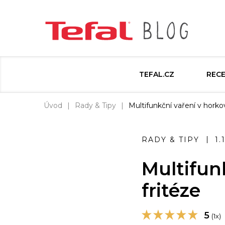
TEFAL.CZ
REC
Úvod
Rady & Tipy
Multifunkční vaření v horko
RADY & TIPY
1.
Multifun
fritéze
5
(1x)