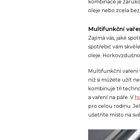
kombinace je záruko
oleje nebo zcela bez 
Multifunkční vařen
Zajímá vás, jaké spo
spotřebič vám skvěl
oleje. Horkovzdušnou 
Multifunkční vaření 
níž si můžete užít 
kombinuje tři techno
a vaření na páře. V
ho
pro celou rodinu. Je
ušetříte místo na sv