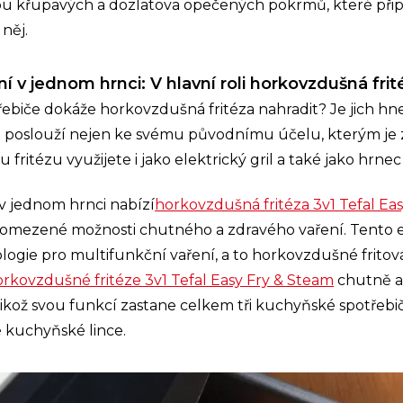
u křupavých a dozlatova opečených pokrmů, které přip
něj.
í v jednom hrnci: V hlavní roli horkovzdušná frit
třebiče dokáže horkovzdušná fritéza nahradit? Je jich hn
e poslouží nejen ke svému původnímu účelu, kterým je z
fritézu využijete i jako elektrický gril a také jako hrnec
v jednom hrnci nabízí
horkovzdušná fritéza 3v1 Tefal Ea
neomezené možnosti chutného a zdravého vaření. Tento e
logie pro multifunkční vaření, a to horkovzdušné fritová
rkovzdušné fritéze 3v1 Tefal Easy Fry & Steam
chutně a 
likož svou funkcí zastane celkem tři kuchyňské spotřebič
é kuchyňské lince.