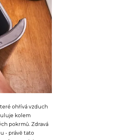
které ohřívá vzduch
kuluje kolem
aných pokrmů. Zdravá
u - právě tato