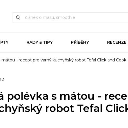
EPTY
RADY & TIPY
PŘÍBĚHY
RECENZE
 mátou - recept pro varný kuchyňský robot Tefal Click and Cook
22
 polévka s mátou - rece
chyňský robot Tefal Clic