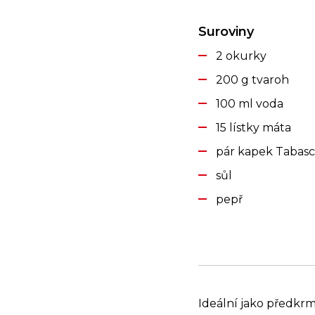
Suroviny
2 okurky
200 g tvaroh
100 ml voda
15 lístky máta
pár kapek Tabas
sůl
pepř
Ideální jako předkrm