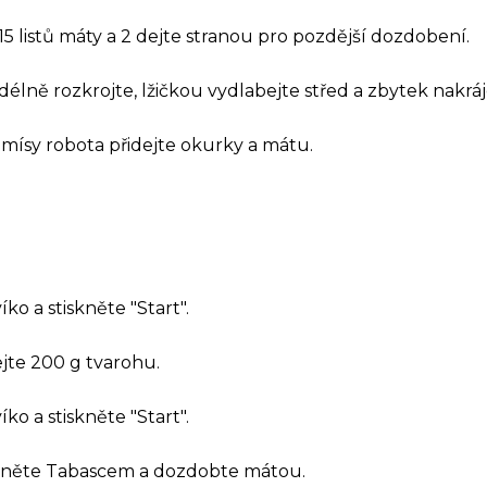
 listů máty a 2 dejte stranou pro pozdější dozdobení.
délně rozkrojte, lžičkou vydlabejte střed a zbytek nakráj
mísy robota přidejte okurky a mátu.
íko a stiskněte "Start".
ejte 200 g tvarohu.
íko a stiskněte "Start".
ápněte Tabascem a dozdobte mátou.