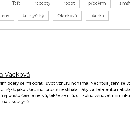
Tefal
recepty
robot
předkrm
s má
varný
kuchyňský
Okurková
okurka
na Vacková
ím dcery se mi obrátil život vzhůru nohama. Nechtěla jsem se vz
to nějak, jako všechno, prostě nestíhala. Díky za Tefal automatic
ří spoustu času a nervů, takže se můžu naplno věnovat miminku, 
omácí kuchyně.