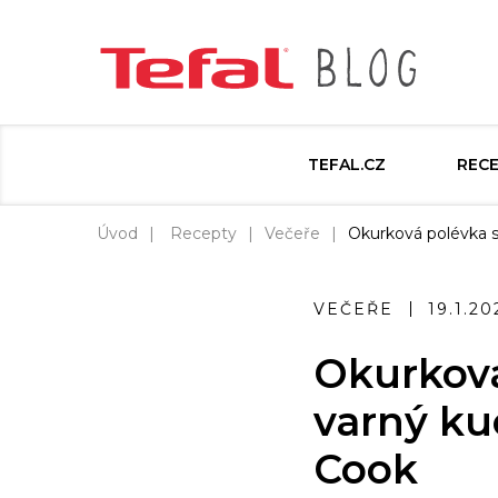
TEFAL.CZ
REC
Úvod
Recepty
Večeře
Okurková polévka s
VEČEŘE
19.1.20
Okurková
varný ku
Cook