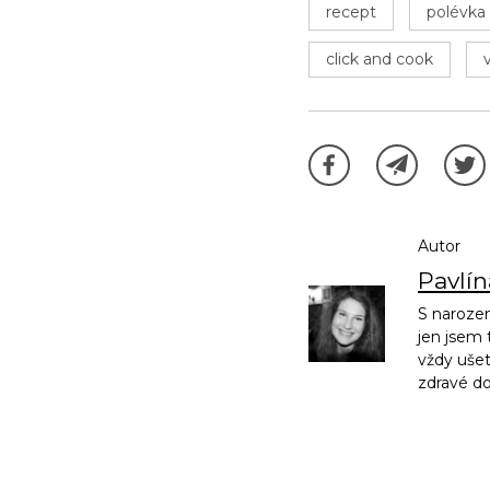
recept
polévka
click and cook
Autor
Pavlí
S narozen
jen jsem 
vždy ušet
zdravé d