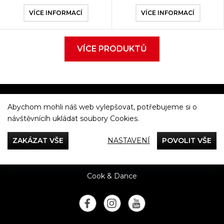
VÍCE INFORMACÍ
VÍCE INFORMACÍ
VÍCE PRODUKTŮ
Abychom mohli náš web vylepšovat, potřebujeme si o
Večeříme společně
návštěvnícíh ukládat soubory Cookies.
Tefal
ZAKÁZAT VŠE
NASTAVENÍ
POVOLIT VŠE
Recepty
Rady & Tipy
Příběhy
Recenze
Přílohy
Cook & Dance