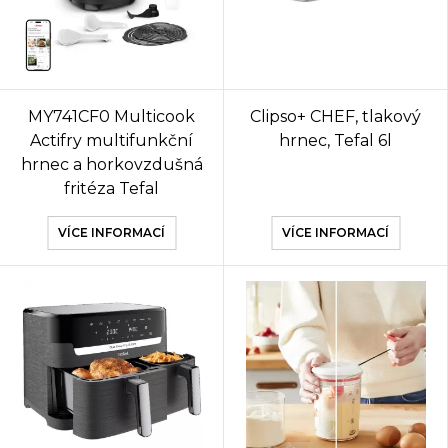
MY741CF0 Multicook
Clipso+ CHEF, tlakový
Actifry multifunkční
hrnec, Tefal 6l
hrnec a horkovzdušná
fritéza Tefal
VÍCE INFORMACÍ
VÍCE INFORMACÍ