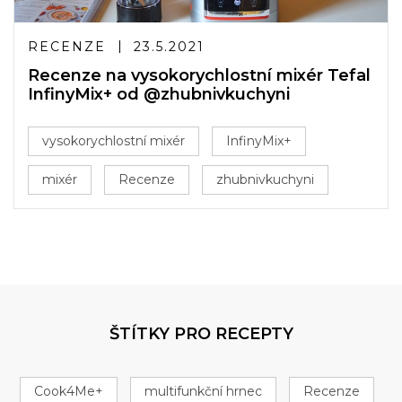
RECENZE
23.5.2021
Recenze na vysokorychlostní mixér Tefal
InfinyMix+ od @zhubnivkuchyni
vysokorychlostní mixér
InfinyMix+
mixér
Recenze
zhubnivkuchyni
ŠTÍTKY PRO RECEPTY
Cook4Me+
multifunkční hrnec
Recenze