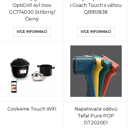
OptiGrill 4v1 Inox
i-Coach Touch s váhou
GC774D30 Stříbrný/
QB951838
Černý
VÍCE INFORMACÍ
VÍCE INFORMACÍ
Cook4me Touch WiFi
Napařovače oděvů
Tefal Pure POP
DT2020E1