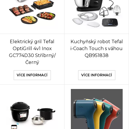
Elektrický gril Tefal
Kuchyňský robot Tefal
OptiGrill 4v1 Inox
i-Coach Touch s váhou
GC774D30 Stříbrný/
QB951838
Černý
VÍCE INFORMACÍ
VÍCE INFORMACÍ