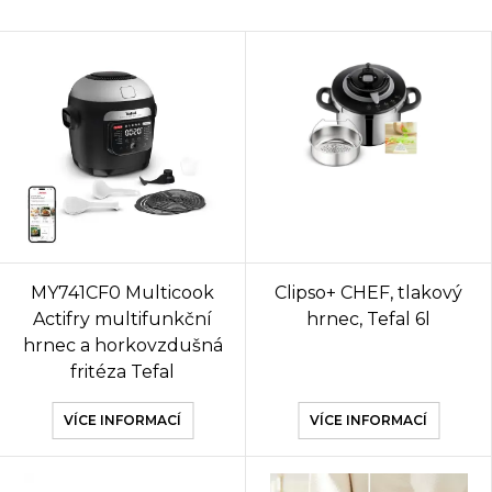
MY741CF0 Multicook
Clipso+ CHEF, tlakový
Actifry multifunkční
hrnec, Tefal 6l
hrnec a horkovzdušná
fritéza Tefal
VÍCE INFORMACÍ
VÍCE INFORMACÍ