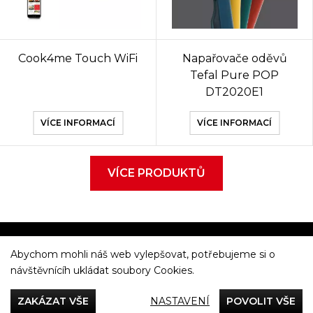
Cook4me Touch WiFi
Napařovače oděvů
Tefal Pure POP
DT2020E1
VÍCE INFORMACÍ
VÍCE INFORMACÍ
VÍCE PRODUKTŮ
Abychom mohli náš web vylepšovat, potřebujeme si o
Večeříme společně
návštěvnícíh ukládat soubory Cookies.
Tefal
ZAKÁZAT VŠE
NASTAVENÍ
POVOLIT VŠE