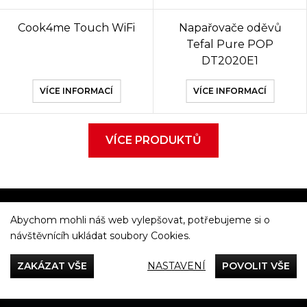
Cook4me Touch WiFi
Napařovače oděvů
Tefal Pure POP
DT2020E1
VÍCE INFORMACÍ
VÍCE INFORMACÍ
VÍCE PRODUKTŮ
Abychom mohli náš web vylepšovat, potřebujeme si o
Večeříme společně
návštěvnícíh ukládat soubory Cookies.
Tefal
ZAKÁZAT VŠE
NASTAVENÍ
POVOLIT VŠE
Recepty
Rady & Tipy
Příběhy
Recenze
Přílohy