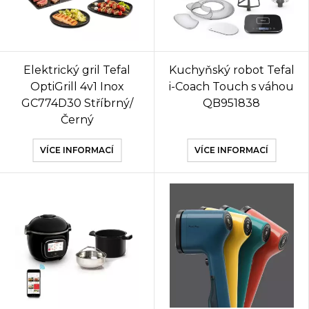
Elektrický gril Tefal
Kuchyňský robot Tefal
OptiGrill 4v1 Inox
i-Coach Touch s váhou
GC774D30 Stříbrný/
QB951838
Černý
VÍCE INFORMACÍ
VÍCE INFORMACÍ