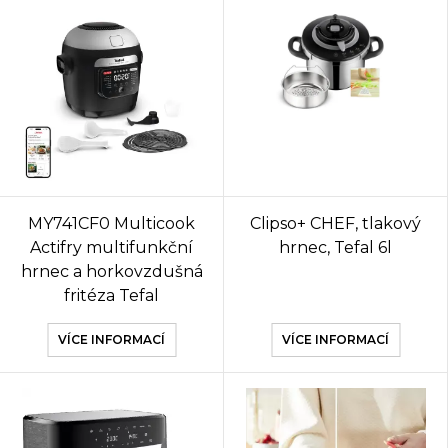
MY741CF0 Multicook
Clipso+ CHEF, tlakový
Actifry multifunkční
hrnec, Tefal 6l
hrnec a horkovzdušná
fritéza Tefal
VÍCE INFORMACÍ
VÍCE INFORMACÍ