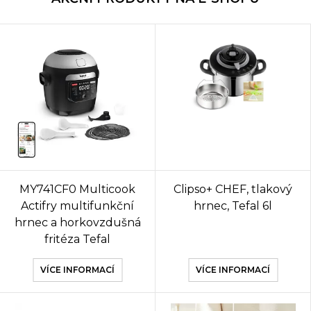
MY741CF0 Multicook
Clipso+ CHEF, tlakový
Actifry multifunkční
hrnec, Tefal 6l
hrnec a horkovzdušná
fritéza Tefal
VÍCE INFORMACÍ
VÍCE INFORMACÍ