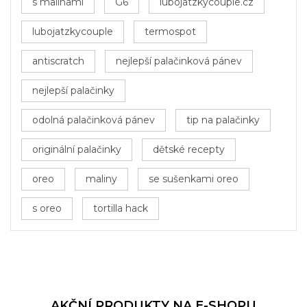
s malinami
G6
lubojatzkycouple.cz
lubojatzkycouple
termospot
antiscratch
nejlepší palačinková pánev
nejlepší palačinky
odolná palačinková pánev
tip na palačinky
originální palačinky
dětské recepty
oreo
maliny
se sušenkami oreo
s oreo
tortilla hack
AKČNÍ PRODUKTY NA E-SHOPU