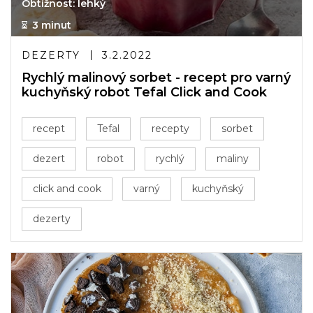
Obtížnost: lehký
3 minut
DEZERTY
3.2.2022
Rychlý malinový sorbet - recept pro varný
kuchyňský robot Tefal Click and Cook
recept
Tefal
recepty
sorbet
dezert
robot
rychlý
maliny
click and cook
varný
kuchyňský
dezerty