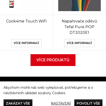
Cook4me Touch WiFi
Napařovače oděvů
Tefal Pure POP
DT2020E1
VÍCE INFORMACÍ
VÍCE INFORMACÍ
VÍCE PRODUKTŮ
Abychom mohli náš web vylepšovat, potřebujeme si o
Večeříme společně
návštěvnícíh ukládat soubory Cookies.
Tefal
ZAKÁZAT VŠE
NASTAVENÍ
POVOLIT VŠE