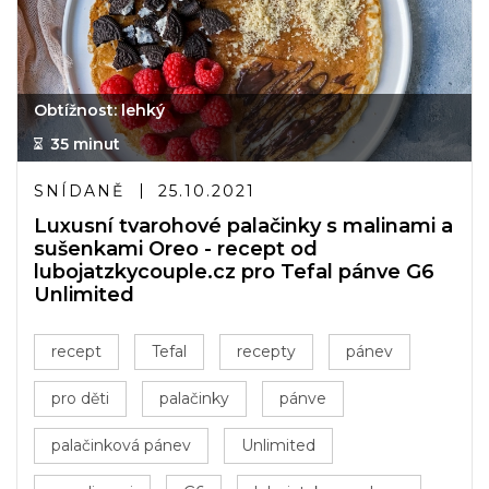
Obtížnost: lehký
35 minut
SNÍDANĚ
25.10.2021
Luxusní tvarohové palačinky s malinami a
sušenkami Oreo - recept od
lubojatzkycouple.cz pro Tefal pánve G6
Unlimited
recept
Tefal
recepty
pánev
pro děti
palačinky
pánve
palačinková pánev
Unlimited