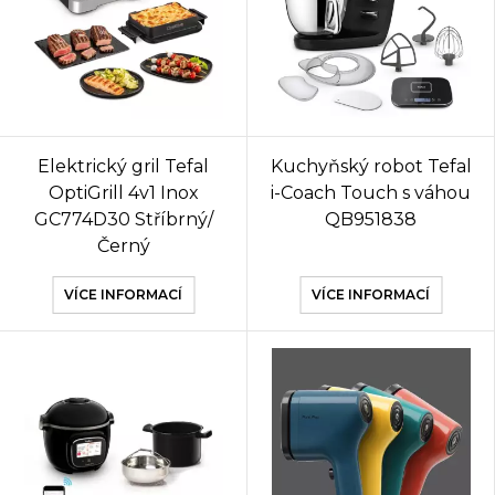
Elektrický gril Tefal
Kuchyňský robot Tefal
OptiGrill 4v1 Inox
i-Coach Touch s váhou
GC774D30 Stříbrný/
QB951838
Černý
VÍCE INFORMACÍ
VÍCE INFORMACÍ