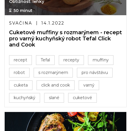
Obtížnost: lehký
50 minut
SVAČINA
14.1.2022
Cuketové muffiny s rozmarýnem - recept
pro varný kuchyňský robot Tefal Click
and Cook
recept
Tefal
recepty
muffiny
robot
s rozmarýnem
pro návštěvu
cuketa
click and cook
varný
kuchyňský
slané
cuketové