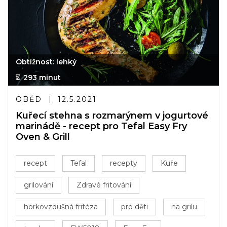
Obtížnost: lehký
293 minut
OBĚD
12.5.2021
Kuřecí stehna s rozmarýnem v jogurtové
marinádě - recept pro Tefal Easy Fry
Oven & Grill
recept
Tefal
recepty
Kuře
grilování
Zdravé fritování
horkovzdušná fritéza
pro děti
na grilu