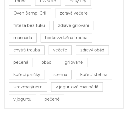
trouba
FW5018
Easy Fry
Oven &amp; Grill
zdravá večeře
fritéza bez tuku
zdravé grilování
marináda
horkovzdušná trouba
chytrá trouba
večeře
zdravý oběd
pečená
oběd
grilované
kuřecí paličky
stehna
kuřecí stehna
s rozmarýnem
v jogurtové marinádě
v jogurtu
pečené