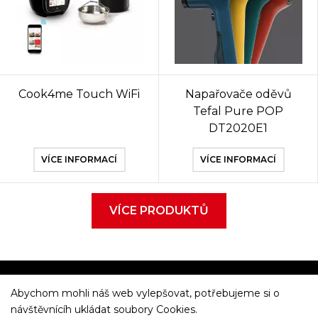
Cook4me Touch WiFi
Napařovače oděvů
Tefal Pure POP
DT2020E1
VÍCE INFORMACÍ
VÍCE INFORMACÍ
VÍCE PRODUKTŮ
Abychom mohli náš web vylepšovat, potřebujeme si o
Večeříme společně
návštěvnícíh ukládat soubory Cookies.