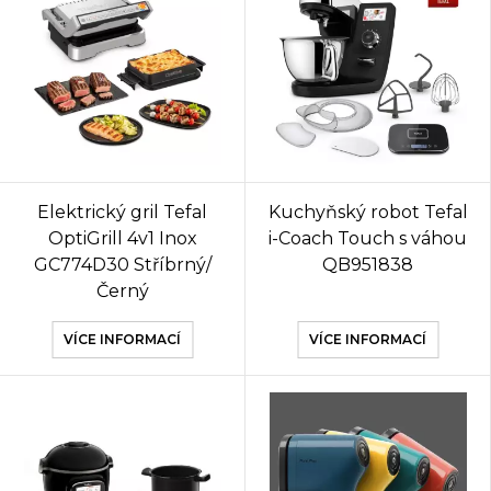
Elektrický gril Tefal
Kuchyňský robot Tefal
OptiGrill 4v1 Inox
i-Coach Touch s váhou
GC774D30 Stříbrný/
QB951838
Černý
VÍCE INFORMACÍ
VÍCE INFORMACÍ