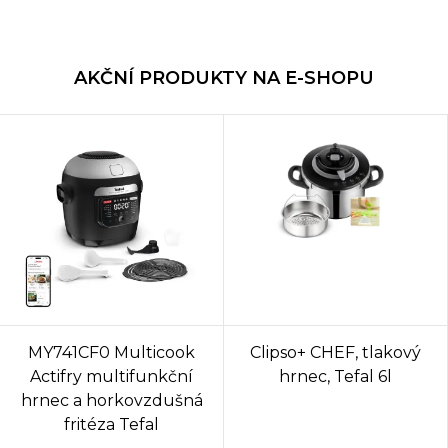
AKČNÍ PRODUKTY NA E-SHOPU
MY741CF0 Multicook
Clipso+ CHEF, tlakový
Actifry multifunkční
hrnec, Tefal 6l
hrnec a horkovzdušná
fritéza Tefal