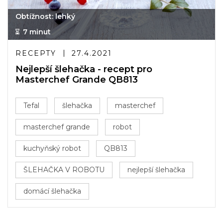
Obtížnost: lehký
7 minut
RECEPTY
27.4.2021
Nejlepší šlehačka - recept pro
Masterchef Grande QB813
Tefal
šlehačka
masterchef
masterchef grande
robot
kuchyňský robot
QB813
ŠLEHAČKA V ROBOTU
nejlepší šlehačka
domácí šlehačka