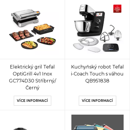
Elektrický gril Tefal
Kuchyňský robot Tefal
OptiGrill 4v1 Inox
i-Coach Touch s váhou
GC774D30 Stříbrný/
QB951838
Černý
VÍCE INFORMACÍ
VÍCE INFORMACÍ