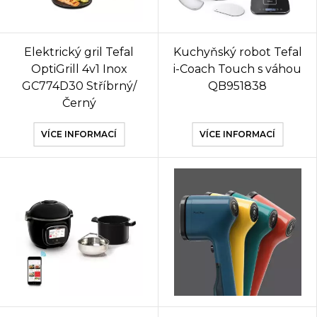
Elektrický gril Tefal
Kuchyňský robot Tefal
OptiGrill 4v1 Inox
i-Coach Touch s váhou
GC774D30 Stříbrný/
QB951838
Černý
VÍCE INFORMACÍ
VÍCE INFORMACÍ