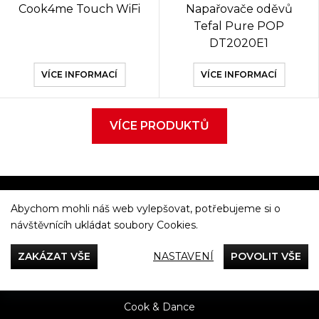
Cook4me Touch WiFi
Napařovače oděvů
Tefal Pure POP
DT2020E1
VÍCE INFORMACÍ
VÍCE INFORMACÍ
VÍCE PRODUKTŮ
Abychom mohli náš web vylepšovat, potřebujeme si o
Večeříme společně
návštěvnícíh ukládat soubory Cookies.
Tefal
ZAKÁZAT VŠE
NASTAVENÍ
POVOLIT VŠE
Recepty
Rady & Tipy
Příběhy
Recenze
Přílohy
Cook & Dance