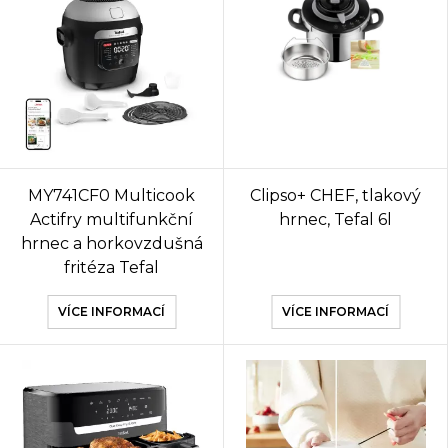
MY741CF0 Multicook
Clipso+ CHEF, tlakový
Actifry multifunkční
hrnec, Tefal 6l
hrnec a horkovzdušná
fritéza Tefal
VÍCE INFORMACÍ
VÍCE INFORMACÍ