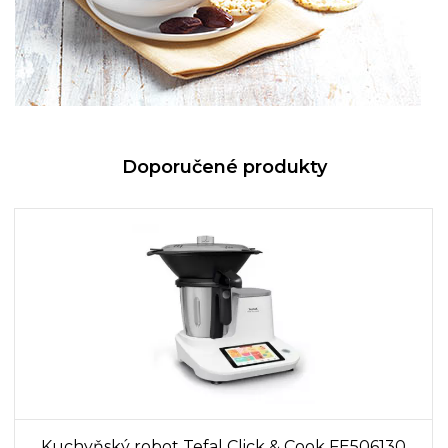
Doporučené produkty
Kuchyňský robot Tefal Click & Cook FE506130