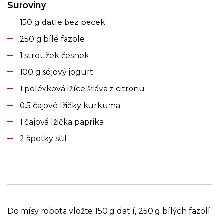
Suroviny
150 g datle bez pecek
250 g bílé fazole
1 stroužek česnek
100 g sójový jogurt
1 polévková lžíce šťáva z citronu
0.5 čajové lžičky kurkuma
1 čajová lžička paprika
2 špetky sůl
Do mísy robota vložte 150 g datlí, 250 g bílých fazolí