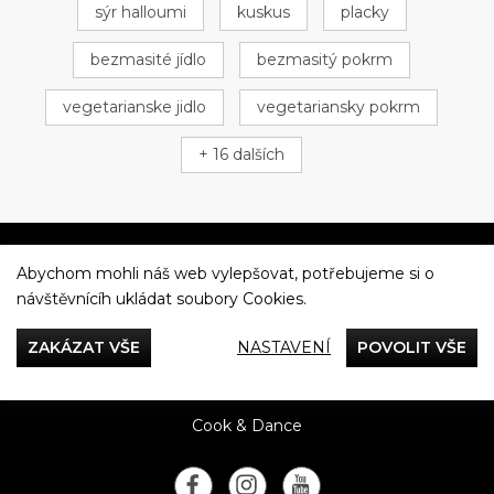
sýr halloumi
kuskus
placky
bezmasité jídlo
bezmasitý pokrm
vegetarianske jidlo
vegetariansky pokrm
+ 16 dalších
Abychom mohli náš web vylepšovat, potřebujeme si o
Večeříme společně
návštěvnícíh ukládat soubory Cookies.
Tefal
ZAKÁZAT VŠE
NASTAVENÍ
POVOLIT VŠE
Recepty
Rady & Tipy
Příběhy
Recenze
Přílohy
Cook & Dance