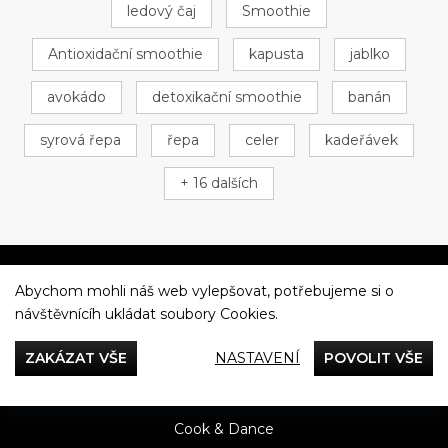
ledový čaj
Smoothie
Antioxidační smoothie
kapusta
jablko
avokádo
detoxikační smoothie
banán
syrová řepa
řepa
celer
kadeřávek
+ 16 dalších
Abychom mohli náš web vylepšovat, potřebujeme si o
Večeříme společně
návštěvnícíh ukládat soubory Cookies.
Tefal
ZAKÁZAT VŠE
NASTAVENÍ
POVOLIT VŠE
Recepty
Rady & Tipy
Příběhy
Recenze
Přílohy
Cook & Dance