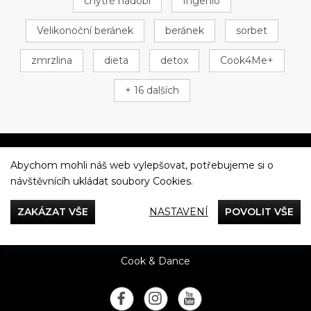
chytré nádobí
Ingenio
Velikonoční beránek
beránek
sorbet
zmrzlina
dieta
detox
Cook4Me+
+ 16 dalších
Abychom mohli náš web vylepšovat, potřebujeme si o
Večeříme společně
návštěvnícíh ukládat soubory Cookies.
Tefal
ZAKÁZAT VŠE
NASTAVENÍ
POVOLIT VŠE
Recepty
Rady & Tipy
Příběhy
Recenze
Přílohy
Cook & Dance