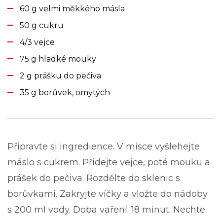
60 g velmi měkkého másla
50 g cukru
4/3 vejce
75 g hladké mouky
2 g prášku do pečiva
35 g borůvek, omytých
Připravte si ingredience. V misce vyšlehejte
máslo s cukrem. Přidejte vejce, poté mouku a
prášek do pečiva. Rozdělte do sklenic s
borůvkami. Zakryjte víčky a vložte do nádoby
s 200 ml vody. Doba vaření: 18 minut. Nechte