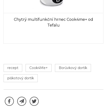
Chytrý multifunkční hrnec Cook4me+ od
Tefalu
recept
Cook4Me+
Borůvkový dortík
piškotový dortík