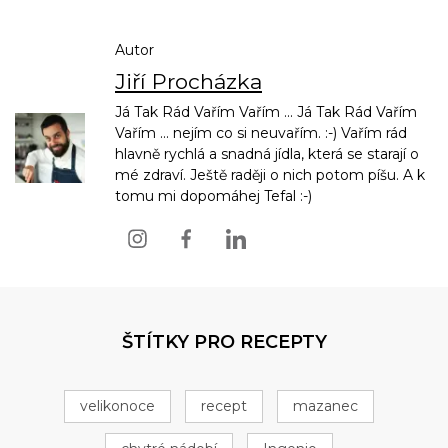
Autor
Jiří Procházka
Já Tak Rád Vařím Vařím ... Já Tak Rád Vařím
Vařím ... nejím co si neuvařím. :-) Vařím rád
hlavně rychlá a snadná jídla, která se starají o
mé zdraví. Ještě raději o nich potom píšu. A k
tomu mi dopomáhej Tefal :-)
ŠTÍTKY PRO RECEPTY
velikonoce
recept
mazanec