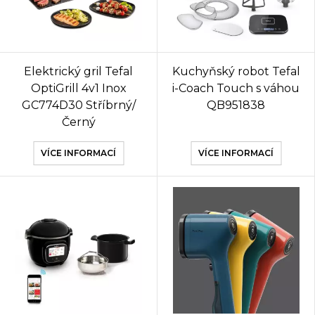
Elektrický gril Tefal
Kuchyňský robot Tefal
OptiGrill 4v1 Inox
i-Coach Touch s váhou
GC774D30 Stříbrný/
QB951838
Černý
VÍCE INFORMACÍ
VÍCE INFORMACÍ