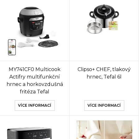
MY741CF0 Multicook
Clipso+ CHEF, tlakový
Actifry multifunkční
hrnec, Tefal 6l
hrnec a horkovzdušná
fritéza Tefal
VÍCE INFORMACÍ
VÍCE INFORMACÍ