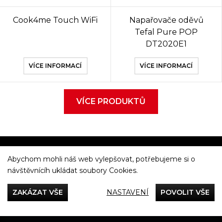
Cook4me Touch WiFi
Napařovače oděvů
Tefal Pure POP
DT2020E1
VÍCE INFORMACÍ
VÍCE INFORMACÍ
VÍCE PRODUKTŮ
Abychom mohli náš web vylepšovat, potřebujeme si o
Večeříme společně
návštěvnícíh ukládat soubory Cookies.
Tefal
ZAKÁZAT VŠE
NASTAVENÍ
POVOLIT VŠE
Recepty
Rady & Tipy
Příběhy
Recenze
Přílohy