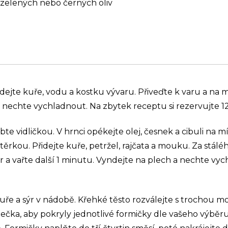
 zelených nebo černých oliv
dejte kuře, vodu a kostku vývaru. Přiveďte k varu a na 
 nechte vychladnout. Na zbytek receptu si rezervujte 12
te vidličkou. V hrnci opékejte olej, česnek a cibuli na
těrkou. Přidejte kuře, petržel, rajčata a mouku. Za stálé
ar a vařte další 1 minutu. Vyndejte na plech a nechte vy
uře a sýr v nádobě. Křehké těsto rozválejte s trochou m
ečka, aby pokryly jednotlivé formičky dle vašeho výběr