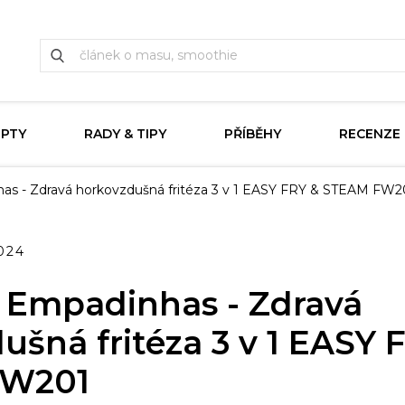
EPTY
RADY & TIPY
PŘÍBĚHY
RECENZE
has - Zdravá horkovzdušná fritéza 3 v 1 EASY FRY & STEAM FW2
024
é Empadinhas - Zdravá
ušná fritéza 3 v 1 EASY 
FW201