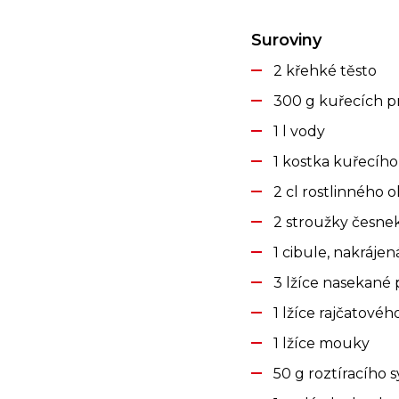
Suroviny
2 křehké těsto
300 g kuřecích p
1 l vody
1 kostka kuřecího
2 cl rostlinného o
2 stroužky česne
1 cibule, nakrájen
3 lžíce nasekané 
1 lžíce rajčatové
1 lžíce mouky
50 g roztíracího s