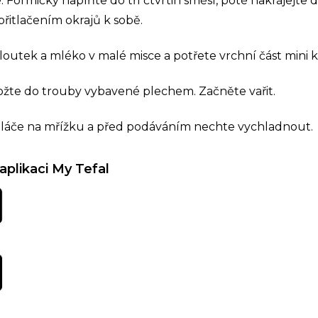
. Formičky naplňte do tří čtvrtin směsí, poté nakrájejte 
přitlačením okrajů k sobě.
loutek a mléko v malé misce a potřete vrchní část mini k
ožte do trouby vybavené plechem. Začněte vařit.
láče na mřížku a před podáváním nechte vychladnout.
aplikaci My Tefal