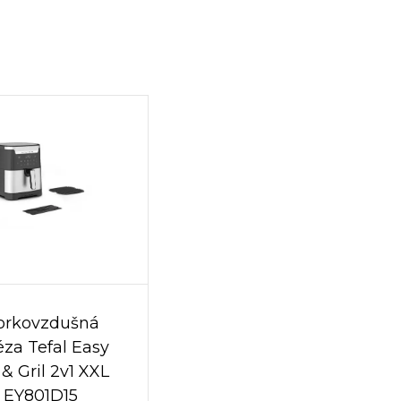
orkovzdušná
téza Tefal Easy
 & Gril 2v1 XXL
EY801D15