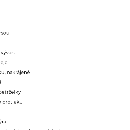
rsou
 vývaru
leje
ku, nakrájené
á
petrželky
ho protlaku
ýra