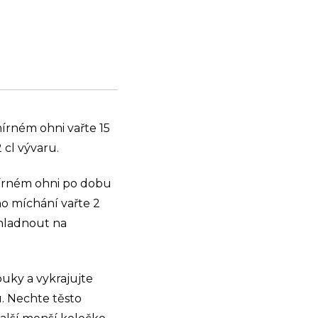
mírném ohni vařte 15
 cl vývaru.
 mírném ohni po dobu
ho míchání vařte 2
chladnout na
ouky a vykrajujte
u. Nechte těsto