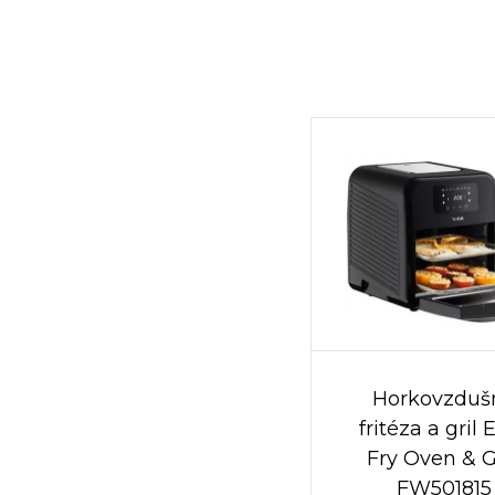
Horkovzduš
fritéza a gril 
Fry Oven & Gr
FW501815