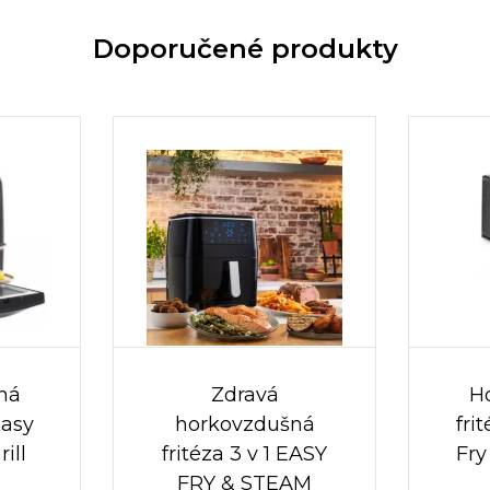
Doporučené produkty
ná
Zdravá
H
Easy
horkovzdušná
fri
ill
fritéza 3 v 1 EASY
Fry
FRY & STEAM