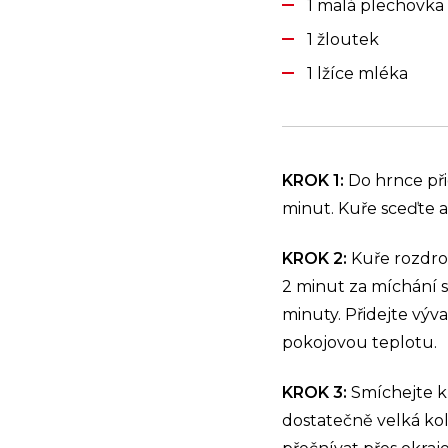
1 malá plechovka
1 žloutek
1 lžíce mléka
KROK 1:
Do hrnce při
minut. Kuře sceďte a
KROK 2:
Kuře rozdrob
2 minut za míchání s
minuty. Přidejte výv
pokojovou teplotu.
KROK 3:
Smíchejte k
dostatečně velká kol