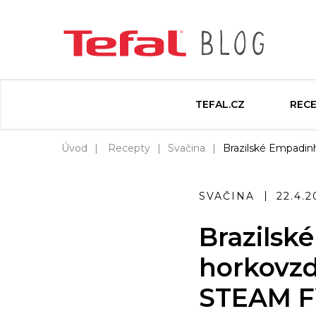
TEFAL.CZ
REC
Úvod
Recepty
Svačina
Brazilské Empadin
SVAČINA
22.4.2
Brazilsk
horkovzd
STEAM 