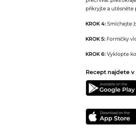
přečnívat přes okraje
přikryjte a utěsněte 
KROK 4:
Smíchejte ž
KROK 5:
Formičky vl
KROK 6:
Vyklopte ko
Recept najdete v 