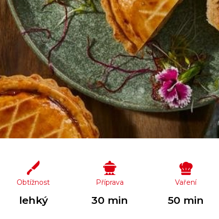
Obtížnost
Příprava
Vaření
lehký
30 min
50 min