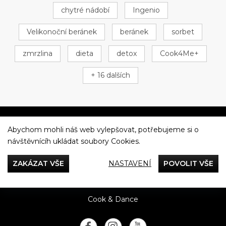
chytré nádobí
Ingenio
Velikonoční beránek
beránek
sorbet
zmrzlina
dieta
detox
Cook4Me+
+ 16 dalších
Abychom mohli náš web vylepšovat, potřebujeme si o
Večeříme společně
návštěvnícíh ukládat soubory Cookies.
Tefal
ZAKÁZAT VŠE
NASTAVENÍ
POVOLIT VŠE
Recepty
Rady & Tipy
Příběhy
Recenze
Přílohy
Cook & Dance