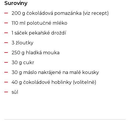
Suroviny
200 g čokoládová pomazánka (viz recept)
110 ml polotučné mléko
1 sáček pekařské droždí
3 žloutky
250 g hladká mouka
30 g cukr
30 g máslo nakrájené na malé kousky
40 g čokoládové hoblinky (volitelně)
sůl