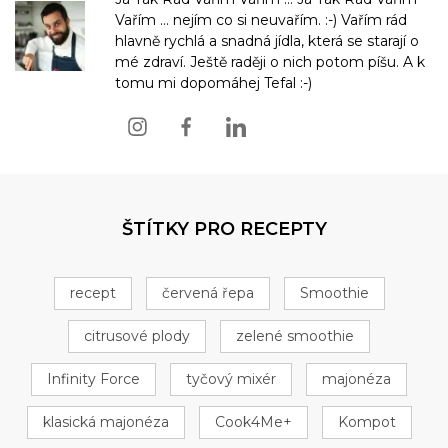
Vařím ... nejím co si neuvařím. :-) Vařím rád
hlavně rychlá a snadná jídla, která se starají o
mé zdraví. Ještě raději o nich potom píšu. A k
tomu mi dopomáhej Tefal :-)
ŠTÍTKY PRO RECEPTY
recept
červená řepa
Smoothie
citrusové plody
zelené smoothie
Infinity Force
tyčový mixér
majonéza
klasická majonéza
Cook4Me+
Kompot