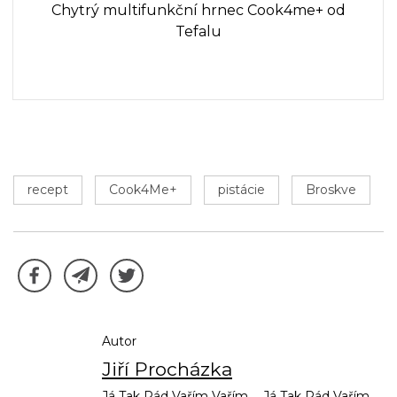
Chytrý multifunkční hrnec Cook4me+ od
Tefalu
recept
Cook4Me+
pistácie
Broskve
Autor
Jiří Procházka
Já Tak Rád Vařím Vařím ... Já Tak Rád Vařím