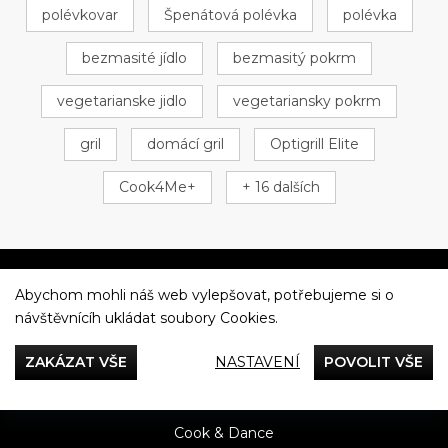
polévkovar
Špenátová polévka
polévka
bezmasité jídlo
bezmasitý pokrm
vegetarianske jidlo
vegetariansky pokrm
gril
domácí gril
Optigrill Elite
Cook4Me+
+ 16 dalších
Abychom mohli náš web vylepšovat, potřebujeme si o
Večeříme společně
návštěvnícíh ukládat soubory Cookies.
Tefal
ZAKÁZAT VŠE
NASTAVENÍ
POVOLIT VŠE
Recepty
Rady & Tipy
Příběhy
Recenze
Přílohy
Cook & Dance