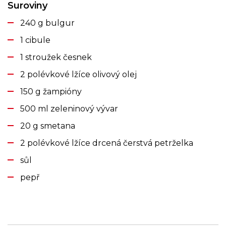
Suroviny
240 g bulgur
1 cibule
1 stroužek česnek
2 polévkové lžíce olivový olej
150 g žampióny
500 ml zeleninový vývar
20 g smetana
2 polévkové lžíce drcená čerstvá petrželka
sůl
pepř