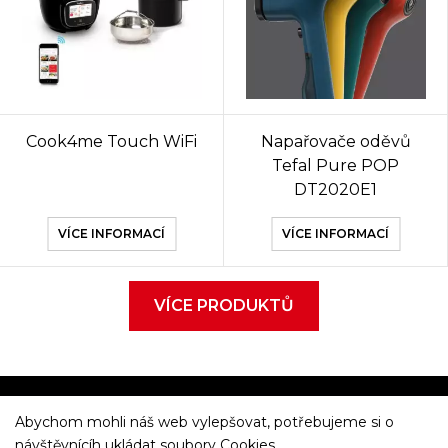
Cook4me Touch WiFi
Napařovače oděvů
Tefal Pure POP
DT2020E1
VÍCE INFORMACÍ
VÍCE INFORMACÍ
VÍCE PRODUKTŮ
Abychom mohli náš web vylepšovat, potřebujeme si o
Večeříme společně
návštěvnícíh ukládat soubory Cookies.