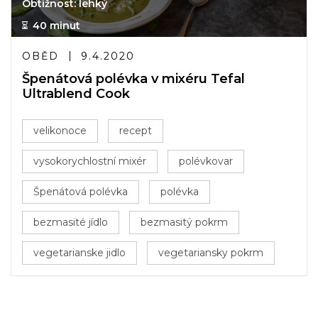
Obtížnost: lehký
40 minut
OBĚD
9.4.2020
Špenátová polévka v mixéru Tefal
Ultrablend Cook
velikonoce
recept
vysokorychlostní mixér
polévkovar
Špenátová polévka
polévka
bezmasité jídlo
bezmasitý pokrm
vegetarianske jidlo
vegetariansky pokrm