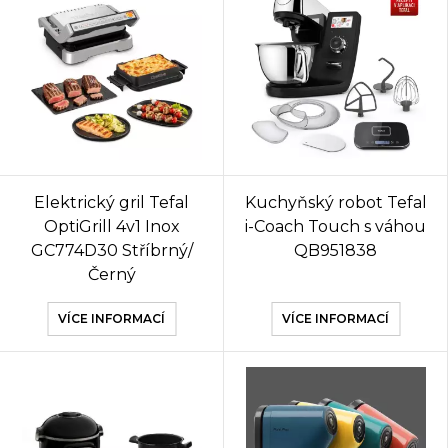
Elektrický gril Tefal
Kuchyňský robot Tefal
OptiGrill 4v1 Inox
i-Coach Touch s váhou
GC774D30 Stříbrný/
QB951838
Černý
VÍCE INFORMACÍ
VÍCE INFORMACÍ