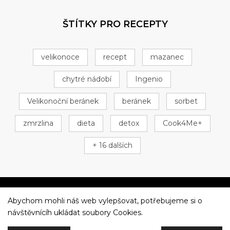
ŠTÍTKY PRO RECEPTY
velikonoce
recept
mazanec
chytré nádobí
Ingenio
Velikonoční beránek
beránek
sorbet
zmrzlina
dieta
detox
Cook4Me+
+ 16 dalších
Abychom mohli náš web vylepšovat, potřebujeme si o
Večeříme společně
návštěvnícíh ukládat soubory Cookies.
Tefal