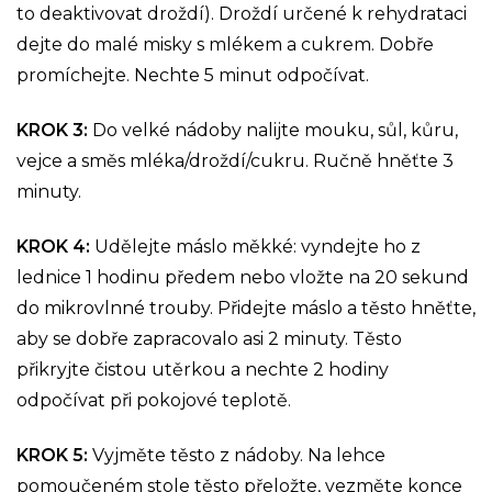
to deaktivovat droždí). Droždí určené k rehydrataci
dejte do malé misky s mlékem a cukrem. Dobře
promíchejte. Nechte 5 minut odpočívat.
KROK 3:
Do velké nádoby nalijte mouku, sůl, kůru,
vejce a směs mléka/droždí/cukru. Ručně hněťte 3
minuty.
KROK 4:
Udělejte máslo měkké: vyndejte ho z
lednice 1 hodinu předem nebo vložte na 20 sekund
do mikrovlnné trouby. Přidejte máslo a těsto hněťte,
aby se dobře zapracovalo asi 2 minuty. Těsto
přikryjte čistou utěrkou a nechte 2 hodiny
odpočívat při pokojové teplotě.
KROK 5:
Vyjměte těsto z nádoby. Na lehce
pomoučeném stole těsto přeložte, vezměte konce