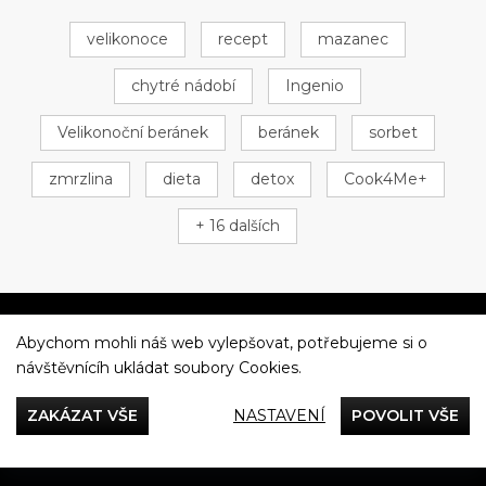
velikonoce
recept
mazanec
chytré nádobí
Ingenio
Velikonoční beránek
beránek
sorbet
zmrzlina
dieta
detox
Cook4Me+
+ 16 dalších
Abychom mohli náš web vylepšovat, potřebujeme si o
Večeříme společně
návštěvnícíh ukládat soubory Cookies.
Tefal
ZAKÁZAT VŠE
NASTAVENÍ
POVOLIT VŠE
Recepty
Rady & Tipy
Příběhy
Recenze
Přílohy