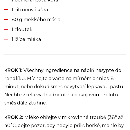
1 citronová kůra
80 g měkkého másla
1 žloutek
1 lžíce mléka
KROK 1:
Všechny ingredience na náplň nasypte do
rendlíku. Míchejte a vařte na mírném ohni asi 8
minut, nebo dokud směs nevytvoří lepkavou pastu.
Nechte zcela vychladnout na pokojovou teplotu:
směs dále ztuhne.
KROK 2:
Mléko ohřejte v mikrovlnné troubě (38° až
40°C, dejte pozor, aby nebylo příliš horké, mohlo by