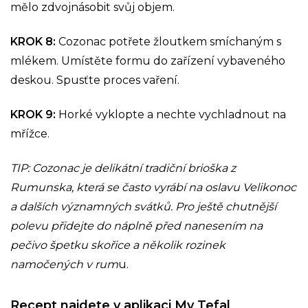
mělo zdvojnásobit svůj objem.
KROK 8:
Cozonac potřete žloutkem smíchaným s
mlékem. Umístěte formu do zařízení vybaveného
deskou. Spusťte proces vaření.
KROK 9:
Horké vyklopte a nechte vychladnout na
mřížce.
TIP: Cozonac je delikátní tradiční brioška z
Rumunska, která se často vyrábí na oslavu Velikonoc
a dalších významných svátků. Pro ještě chutnější
polevu přidejte do náplně před nanesením na
pečivo špetku skořice a několik rozinek
namočených v rum
u.
Recept najdete v aplikaci My Tefal