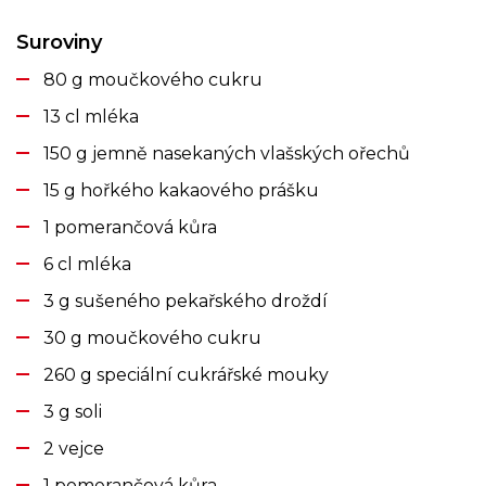
Suroviny
80 g moučkového cukru
13 cl mléka
150 g jemně nasekaných vlašských ořechů
15 g hořkého kakaového prášku
1 pomerančová kůra
6 cl mléka
3 g sušeného pekařského droždí
30 g moučkového cukru
260 g speciální cukrářské mouky
3 g soli
2 vejce
1 pomerančová kůra