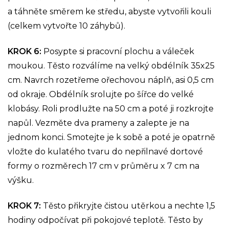
a táhněte směrem ke středu, abyste vytvořili kouli
(celkem vytvořte 10 záhybů).
KROK 6:
Posypte si pracovní plochu a váleček
moukou. Těsto rozválíme na velký obdélník 35x25
cm. Navrch rozetřeme ořechovou náplň, asi 0,5 cm
od okraje. Obdélník srolujte po šířce do velké
klobásy. Roli prodlužte na 50 cm a poté ji rozkrojte
napůl. Vezměte dva prameny a zalepte je na
jednom konci. Smotejte je k sobě a poté je opatrně
vložte do kulatého tvaru do nepřilnavé dortové
formy o rozměrech 17 cm v průměru x 7 cm na
výšku.
KROK 7:
Těsto přikryjte čistou utěrkou a nechte 1,5
hodiny odpočívat při pokojové teplotě. Těsto by