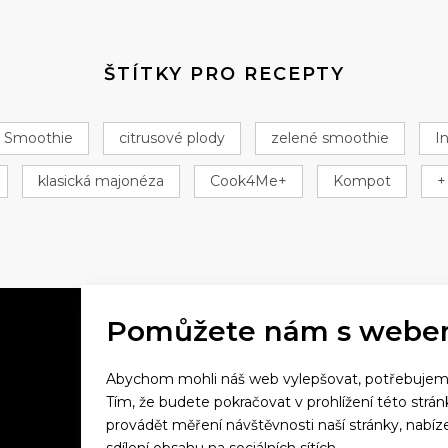
ŠTÍTKY PRO RECEPTY
Smoothie
citrusové plody
zelené smoothie
I
klasická majonéza
Cook4Me+
Kompot
+
Pomůžete nám s webe
Abychom mohli náš web vylepšovat, potřebujeme 
Večeříme společně
Tím, že budete pokračovat v prohlížení této strá
provádět měření návštěvnosti naší stránky, na
Tefal