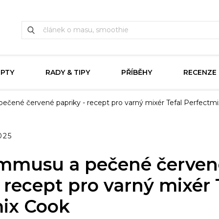
EPTY
RADY & TIPY
PŘÍBĚHY
RECENZE
ečené červené papriky - recept pro varný mixér Tefal Perfectm
025
ummusu a pečené červen
 recept pro varný mixér 
ix Cook