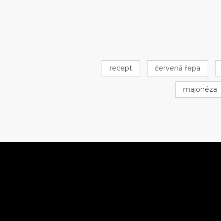
recept
červená řepa
majonéza