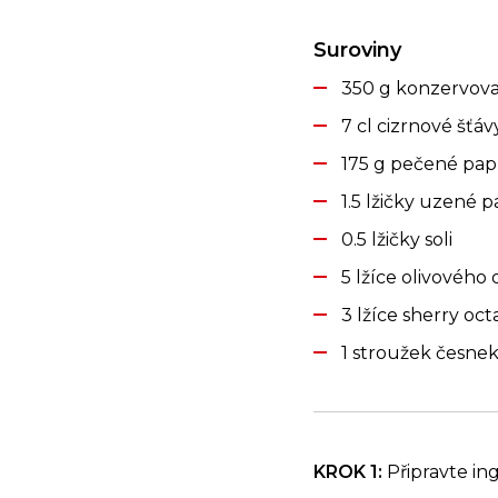
Suroviny
350 g konzervova
7 cl cizrnové šťáv
175 g pečené pap
1.5 lžičky uzené p
0.5 lžičky soli
5 lžíce olivového 
3 lžíce sherry oct
1 stroužek česne
KROK 1:
Připravte in