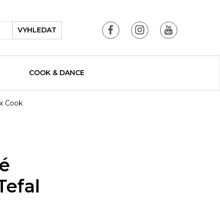
VYHLEDAT
COOK & DANCE
ix Cook
é
Tefal