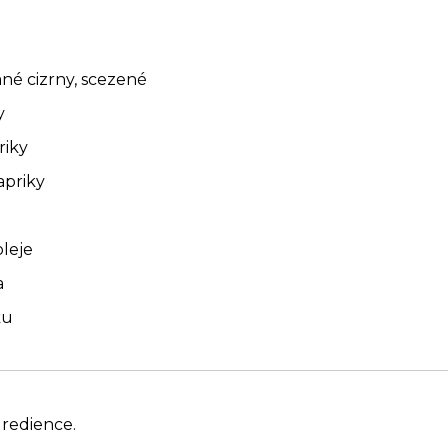
né cizrny, scezené
y
riky
apriky
oleje
a
ku
gredience.