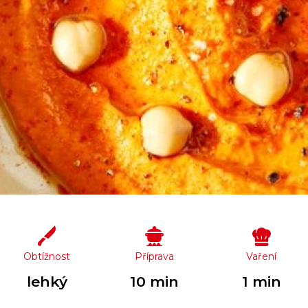
Obtížnost
Příprava
Vaření
lehký
10 min
1 min