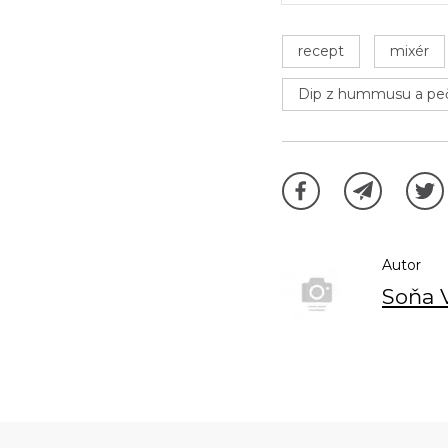
recept
mixér
Dip z hummusu a peč
Autor
Soňa 