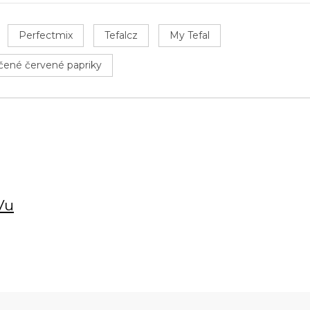
Perfectmix
Tefalcz
My Tefal
ené červené papriky
Vu