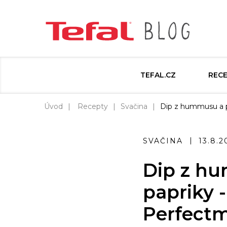
TEFAL.CZ
REC
Úvod
Recepty
Svačina
Dip z hummusu a p
SVAČINA
13.8.2
Dip z h
papriky -
Perfectm