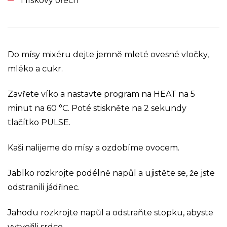
1 lískový ořech
Do mísy mixéru dejte jemně mleté ovesné vločky,
mléko a cukr.
Zavřete víko a nastavte program na HEAT na 5
minut na 60 °C. Poté stiskněte na 2 sekundy
tlačítko PULSE.
Kaši nalijeme do mísy a ozdobíme ovocem.
Jablko rozkrojte podélně napůl a ujistěte se, že jste
odstranili jádřinec.
Jahodu rozkrojte napůl a odstraňte stopku, abyste
vytvořili srdce.