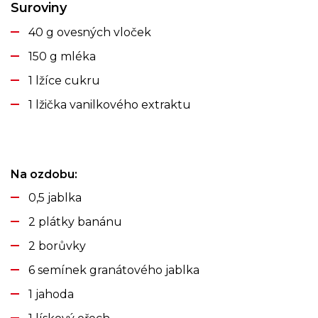
Suroviny
40 g ovesných vloček
150 g mléka
1 lžíce cukru
1 lžička vanilkového extraktu
Na ozdobu:
0,5 jablka
2 plátky banánu
2 borůvky
6 semínek granátového jablka
1 jahoda