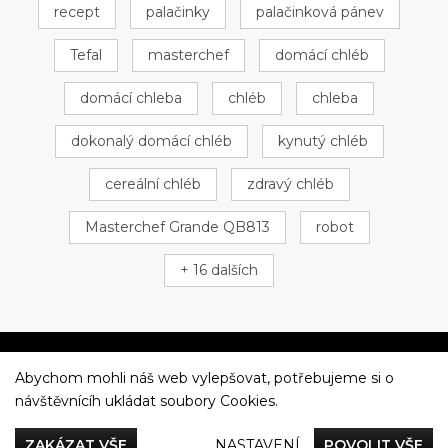
recept
palačinky
palačinková pánev
Tefal
masterchef
domácí chléb
domácí chleba
chléb
chleba
dokonalý domácí chléb
kynutý chléb
cereální chléb
zdravý chléb
Masterchef Grande QB813
robot
+ 16 dalších
Abychom mohli náš web vylepšovat, potřebujeme si o
Večeříme společně
návštěvnícíh ukládat soubory Cookies.
Tefal
ZAKÁZAT VŠE
NASTAVENÍ
POVOLIT VŠE