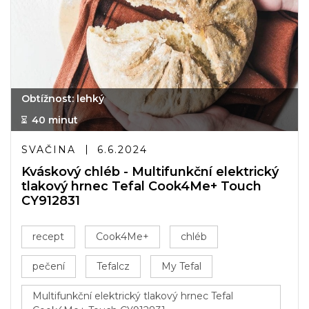
Obtížnost: lehký
40 minut
SVAČINA
6.6.2024
Kváskový chléb - Multifunkční elektrický
tlakový hrnec Tefal Cook4Me+ Touch
CY912831
recept
Cook4Me+
chléb
pečení
Tefalcz
My Tefal
Multifunkční elektrický tlakový hrnec Tefal