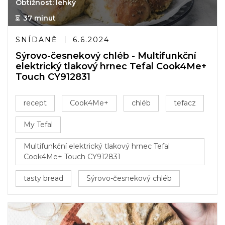
Obtížnost: lehký
37 minut
SNÍDANĚ
6.6.2024
Sýrovo-česnekový chléb - Multifunkční
elektrický tlakový hrnec Tefal Cook4Me+
Touch CY912831
recept
Cook4Me+
chléb
tefacz
My Tefal
Multifunkční elektrický tlakový hrnec Tefal
Cook4Me+ Touch CY912831
tasty bread
Sýrovo-česnekový chléb