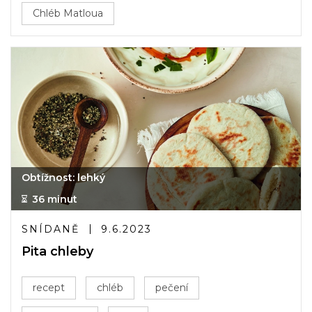
Chléb Matloua
Obtížnost: lehký
36 minut
SNÍDANĚ
9.6.2023
Pita chleby
recept
chléb
pečení