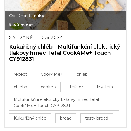
Obtížnost: lehký
40 minut
SNÍDANĚ
5.6.2024
Kukuřičný chléb - Multifunkční elektrický
tlakový hrnec Tefal Cook4Me+ Touch
CY912831
recept
Cook4Me+
chléb
chleba
cookeo
Tefalcz
My Tefal
Multifunkční elektrický tlakový hrnec Tefal
Cook4Me+ Touch CY912831
Kukuřičný chléb
bread
tasty bread