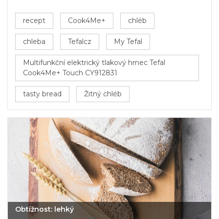
recept
Cook4Me+
chléb
chleba
Tefalcz
My Tefal
Multifunkční elektrický tlakový hrnec Tefal
Cook4Me+ Touch CY912831
tasty bread
Žitný chléb
Obtížnost: lehký