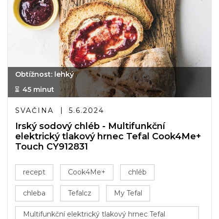
Obtížnost: lehký
45 minut
SVAČINA
5.6.2024
Irský sodový chléb - Multifunkční
elektrický tlakový hrnec Tefal Cook4Me+
Touch CY912831
recept
Cook4Me+
chléb
chleba
Tefalcz
My Tefal
Multifunkční elektrický tlakový hrnec Tefal