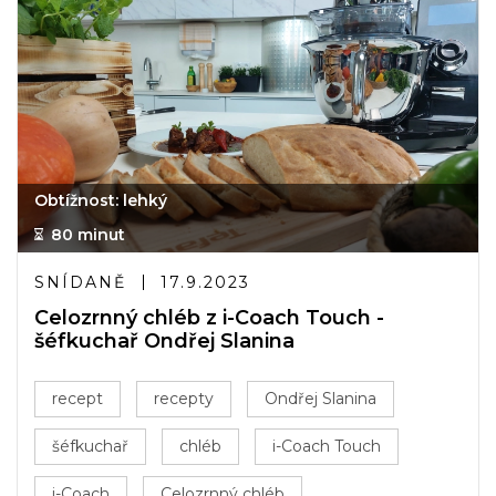
Obtížnost: lehký
80 minut
SNÍDANĚ
17.9.2023
Celozrnný chléb z i-Coach Touch -
šéfkuchař Ondřej Slanina
recept
recepty
Ondřej Slanina
šéfkuchař
chléb
i-Coach Touch
i-Coach
Celozrnný chléb