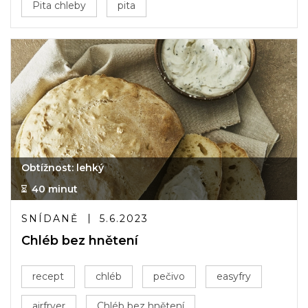
Pita chleby
pita
Obtížnost: lehký
40 minut
SNÍDANĚ
5.6.2023
Chléb bez hnětení
recept
chléb
pečivo
easyfry
airfryer
Chléb bez hnětení