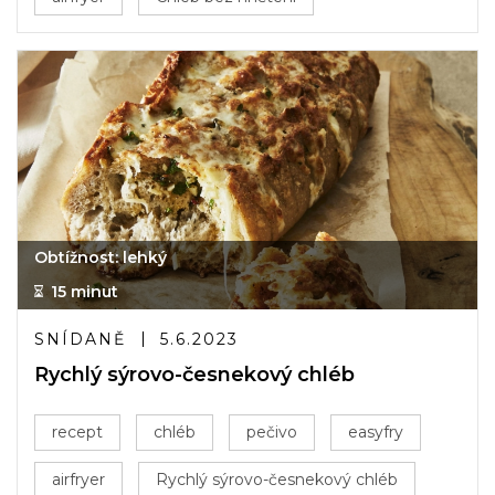
Obtížnost: lehký
15 minut
SNÍDANĚ
5.6.2023
Rychlý sýrovo-česnekový chléb
recept
chléb
pečivo
easyfry
airfryer
Rychlý sýrovo-česnekový chléb