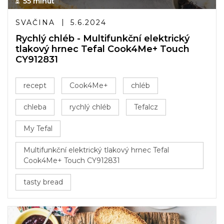
55 minut
SVAČINA
5.6.2024
Rychlý chléb - Multifunkční elektrický
tlakový hrnec Tefal Cook4Me+ Touch
CY912831
recept
Cook4Me+
chléb
chleba
rychlý chléb
Tefalcz
My Tefal
Multifunkční elektrický tlakový hrnec Tefal
Cook4Me+ Touch CY912831
tasty bread