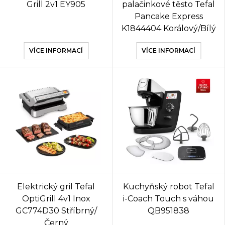
Grill 2v1 EY905
palačinkové těsto Tefal
Pancake Express
K1844404 Korálový/Bílý
VÍCE INFORMACÍ
VÍCE INFORMACÍ
Elektrický gril Tefal
Kuchyňský robot Tefal
OptiGrill 4v1 Inox
i-Coach Touch s váhou
GC774D30 Stříbrný/
QB951838
Černý