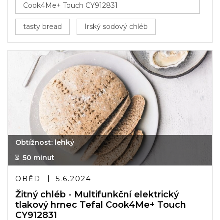
Cook4Me+ Touch CY912831
tasty bread
Irský sodový chléb
Obtížnost: lehký
50 minut
OBĚD
5.6.2024
Žitný chléb - Multifunkční elektrický
tlakový hrnec Tefal Cook4Me+ Touch
CY912831