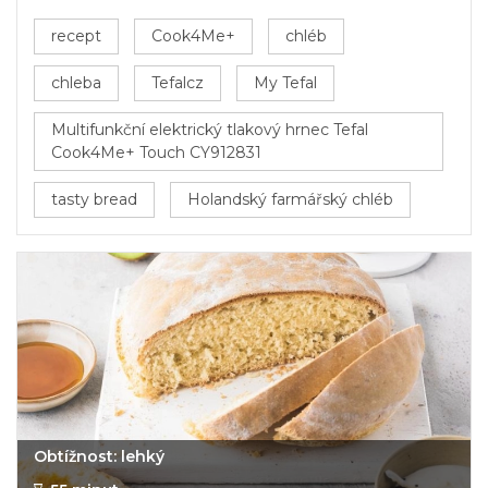
recept
Cook4Me+
chléb
chleba
Tefalcz
My Tefal
Multifunkční elektrický tlakový hrnec Tefal
Cook4Me+ Touch CY912831
tasty bread
Holandský farmářský chléb
Obtížnost: lehký