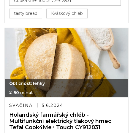
Cook4Me+ Touch CY912831
tasty bread
Kváskový chléb
Obtížnost: lehký
50 minut
SVAČINA
5.6.2024
Holandský farmářský chléb -
Multifunkční elektrický tlakový hrnec
Tefal Cook4Me+ Touch CY912831