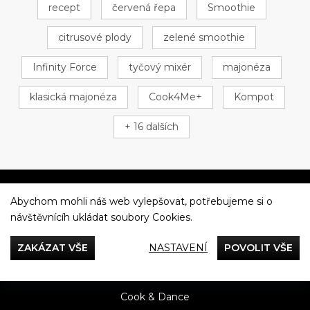
recept
červená řepa
Smoothie
citrusové plody
zelené smoothie
Infinity Force
tyčový mixér
majonéza
klasická majonéza
Cook4Me+
Kompot
+ 16 dalších
Abychom mohli náš web vylepšovat, potřebujeme si o
Večeříme společně
návštěvnícíh ukládat soubory Cookies.
Tefal
ZAKÁZAT VŠE
NASTAVENÍ
POVOLIT VŠE
Recepty
Rady & Tipy
Příběhy
Recenze
Přílohy
Cook & Dance