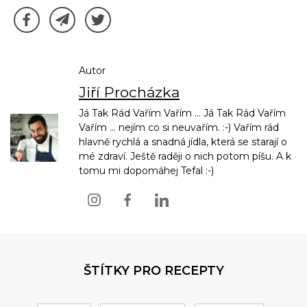
Autor
Jiří Procházka
Já Tak Rád Vařím Vařím ... Já Tak Rád Vařím
Vařím ... nejím co si neuvařím. :-) Vařím rád
hlavně rychlá a snadná jídla, která se starají o
mé zdraví. Ještě raději o nich potom píšu. A k
tomu mi dopomáhej Tefal :-)
ŠTÍTKY PRO RECEPTY