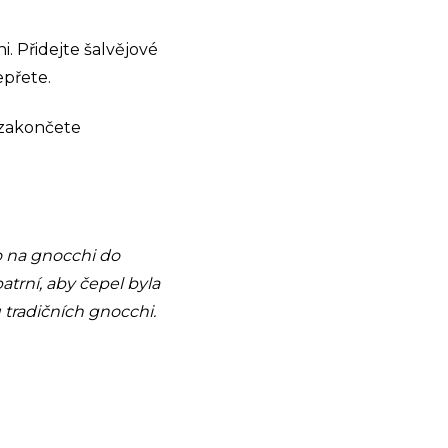
. Přidejte šalvějové
epřete.
a zakončete
to na gnocchi do
trní, aby čepel byla
 tradičních gnocchi.