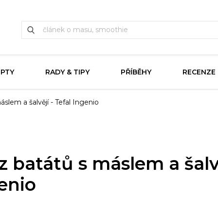
EPTY
RADY & TIPY
PŘÍBĚHY
RECENZE
slem a šalvějí - Tefal Ingenio
z batátů s máslem a šalvě
genio