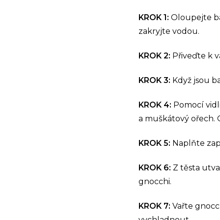
KROK 1:
Oloupejte ba
zakryjte vodou.
KROK 2:
Přiveďte k v
KROK 3:
Když jsou ba
KROK 4:
Pomocí vidl
a muškátový ořech. O
KROK 5:
Naplňte zap
KROK 6:
Z těsta utva
gnocchi.
KROK 7:
Vařte gnocch
vychladnout.