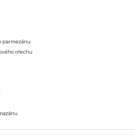
o parmezánu
tového ořechu
ů
rmazánu