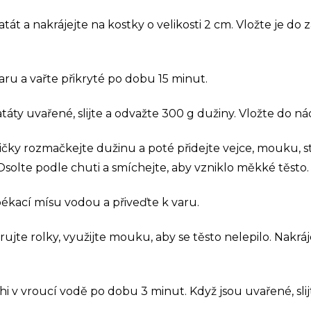
tát a nakrájejte na kostky o velikosti 2 cm. Vložte je do 
aru a vařte přikryté po dobu 15 minut.
táty uvařené, slijte a odvažte 300 g dužiny. Vložte do ná
ičky rozmačkejte dužinu a poté přidejte vejce, mouku,
solte podle chuti a smíchejte, aby vzniklo měkké těsto.
ékací mísu vodou a přiveďte k varu.
rujte rolky, využijte mouku, aby se těsto nelepilo. Nakrá
i v vroucí vodě po dobu 3 minut. Když jsou uvařené, sli