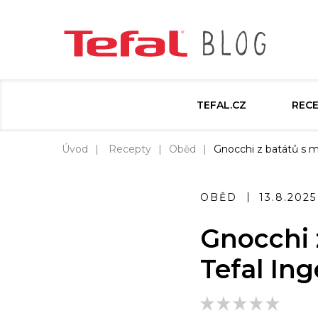
TEFAL.CZ
REC
Úvod
Recepty
Oběd
Gnocchi z batátů s má
OBĚD
13.8.2025
Gnocchi 
Tefal In