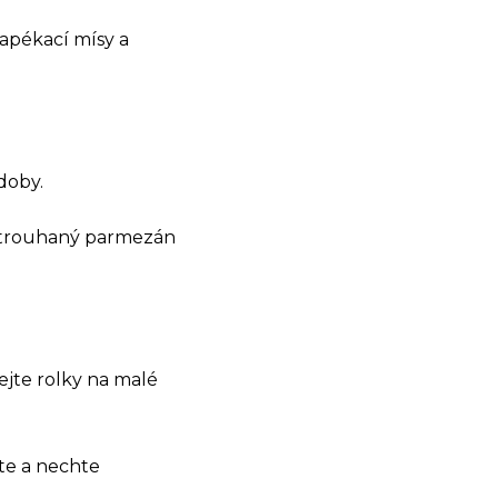
zapékací mísy a
doby.
 strouhaný parmezán
jejte rolky na malé
jte a nechte