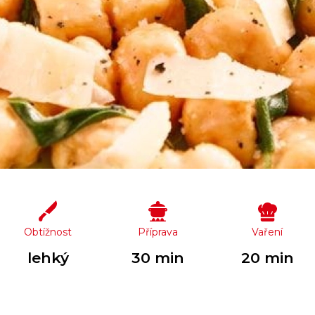
Obtížnost
Příprava
Vaření
lehký
30 min
20 min