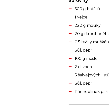
Suroviny
500 g batátů
1 vejce
220 g mouky
20 g strouhanéh
0,5 lžičky mušká
Sůl, pepř
100 g máslo
2 cl voda
5 šalvějových list
Sůl, pepř
Pár hoblinek pa