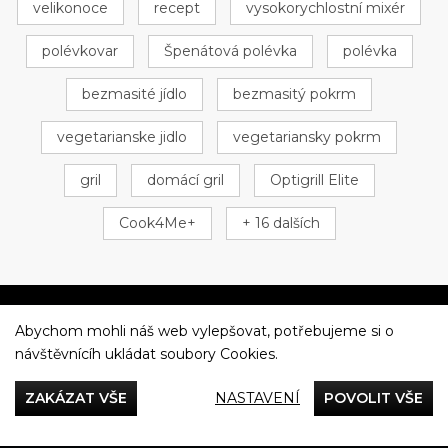
velikonoce
recept
vysokorychlostní mixér
polévkovar
Špenátová polévka
polévka
bezmasité jídlo
bezmasitý pokrm
vegetarianske jidlo
vegetariansky pokrm
gril
domácí gril
Optigrill Elite
Cook4Me+
+ 16 dalších
Abychom mohli náš web vylepšovat, potřebujeme si o
Večeříme společně
návštěvnícíh ukládat soubory Cookies.
Tefal
ZAKÁZAT VŠE
NASTAVENÍ
POVOLIT VŠE
Recepty
Rady & Tipy
Příběhy
Recenze
Přílohy