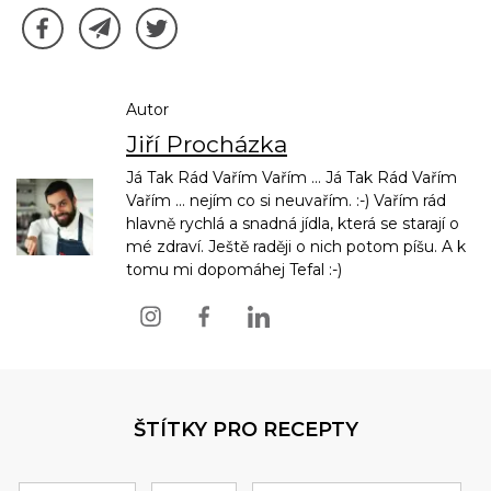
Autor
Jiří Procházka
Já Tak Rád Vařím Vařím ... Já Tak Rád Vařím
Vařím ... nejím co si neuvařím. :-) Vařím rád
hlavně rychlá a snadná jídla, která se starají o
mé zdraví. Ještě raději o nich potom píšu. A k
tomu mi dopomáhej Tefal :-)
ŠTÍTKY PRO RECEPTY