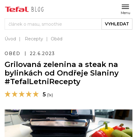
Menu
VYHLEDAT
Úvod
Recepty
Oběd
OBĚD
22.6.2023
Grilovaná zelenina a steak na
bylinkách od Ondřeje Slaniny
#TefalLetniRecepty
5
(1x)