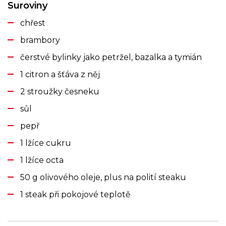
Suroviny
chřest
brambory
čerstvé bylinky jako petržel, bazalka a tymián
1 citron a šťáva z něj
2 stroužky česneku
sůl
pepř
1 lžíce cukru
1 lžíce octa
50 g olivového oleje, plus na polití steaku
1 steak při pokojové teplotě