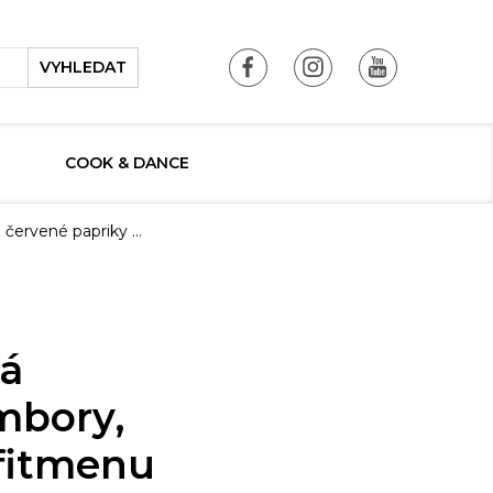
VYHLEDAT
COOK & DANCE
z červené papriky …
vá
mbory,
lfitmenu