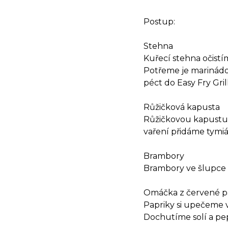
Postup:
Stehna
Kuřecí stehna očistí
Potřeme je marinádou
péct do Easy Fry Gri
Růžičková kapusta
Růžičkovou kapustu 
vaření přidáme tymi
Brambory
Brambory ve šlupce 
Omáčka z červené p
Papriky si upečeme
Dochutíme solí a pe