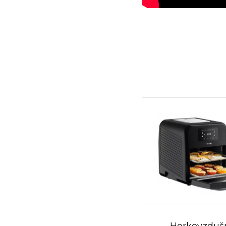
Horkovzduš