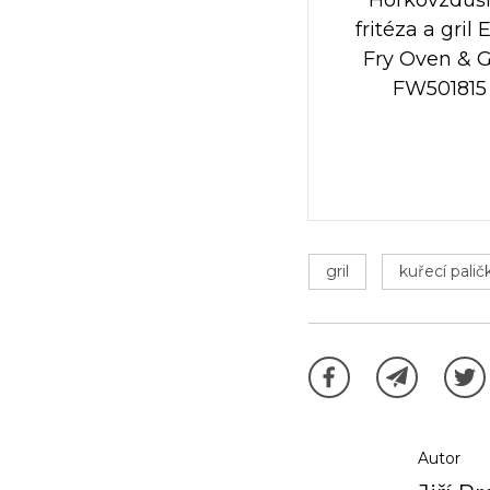
fritéza a gril 
Fry Oven & Gr
FW501815
gril
kuřecí palič
Autor