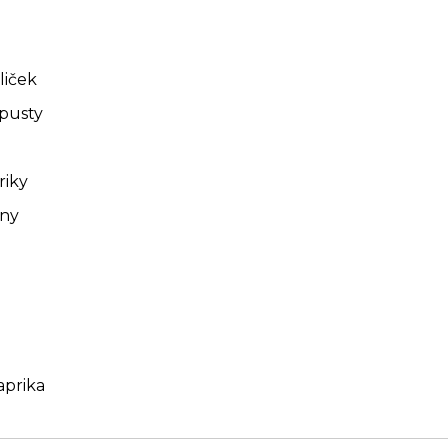
liček
apusty
riky
any
aprika