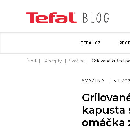
TEFAL.CZ
REC
Úvod
Recepty
Svačina
Grilované kuřecí p
SVAČINA
5.1.20
Grilované
kapusta 
omáčka z