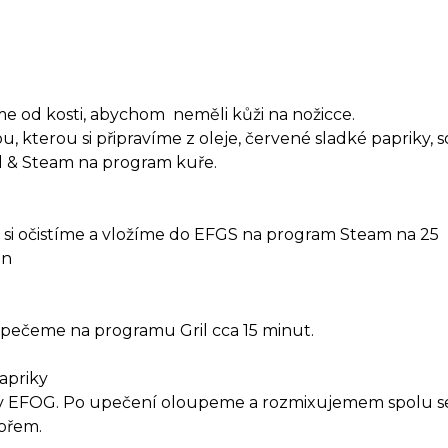
me od kosti, abychom neměli kůži na nožicce.
, kterou si připravíme z oleje, červené sladké papriky, s
ll & Steam na program kuře.
si očistíme a vložíme do EFGS na program Steam na 25
án
pečeme na programu Gril cca 15 minut.
apriky
 v EFOG. Po upečení oloupeme a rozmixujemem spolu s
přem.