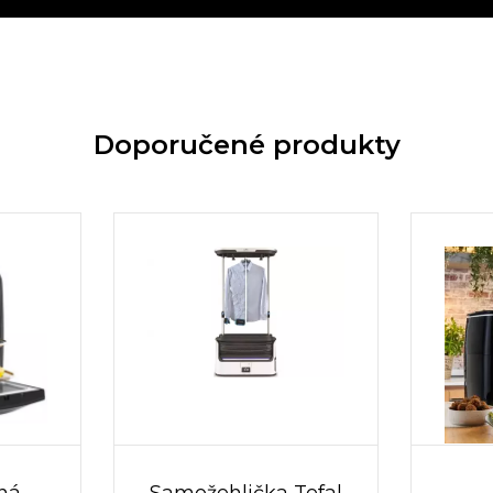
Doporučené produkty
ná
Samožehlička Tefal