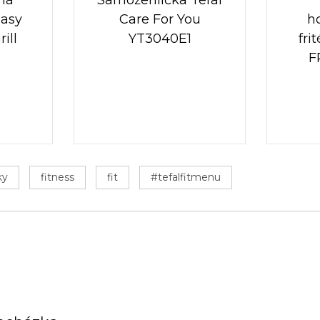
Easy
Care For You
h
ill
YT3040E1
fri
F
ky
fitness
fit
#tefalfitmenu