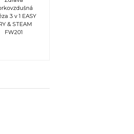
orkovzdušná
téza 3 v 1 EASY
RY & STEAM
FW201