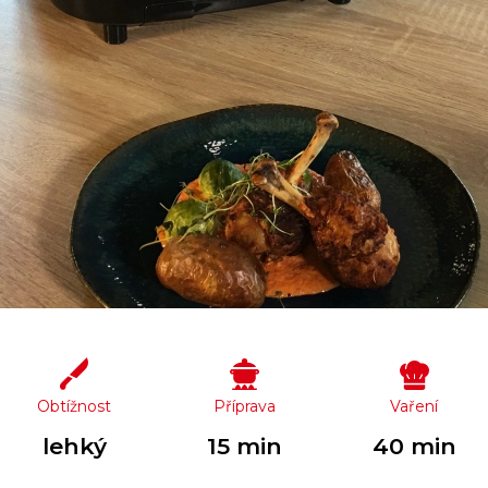
Obtížnost
Příprava
Vaření
lehký
15 min
40 min