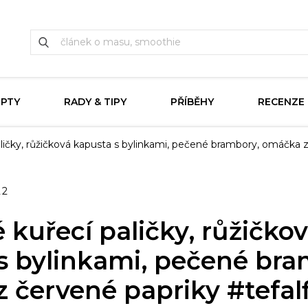
EPTY
RADY & TIPY
PŘÍBĚHY
RECENZE
aličky, růžičková kapusta s bylinkami, pečené brambory, omáčka 
22
 kuřecí paličky, růžičko
s bylinkami, pečené bra
 červené papriky #tefa