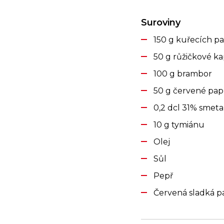
Suroviny
150 g kuřecích pa
50 g růžičkové k
100 g brambor
50 g červené pap
0,2 dcl 31% smet
10 g tymiánu
Olej
Sůl
Pepř
Červená sladká p