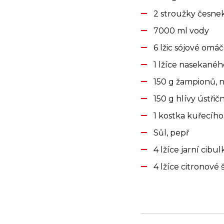
2 stroužky česne
7000 ml vody
6 lžic sójové omá
1 lžíce nasekané
150 g žampionů, 
150 g hlívy ústři
1 kostka kuřecího
Sůl, pepř
4 lžíce jarní cibul
4 lžíce citronové 