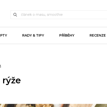
EPTY
RADY & TIPY
PŘÍBĚHY
RECENZE
3
 rýže