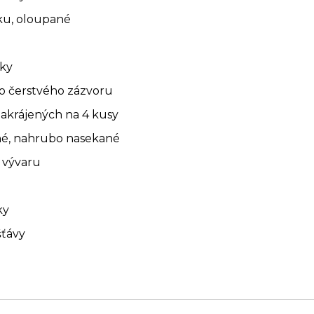
ku, oloupané
čky
ho čerstvého zázvoru
nakrájených na 4 kusy
čné, nahrubo nasekané
 vývaru
ky
šťávy