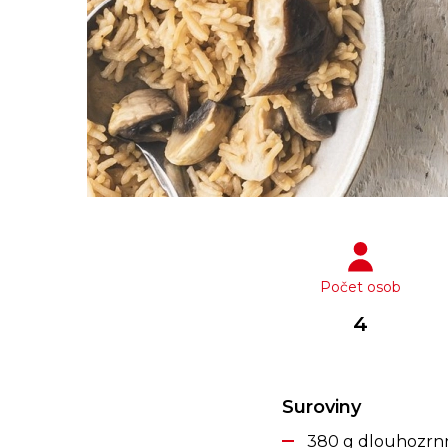
Počet osob
4
Suroviny
380 g dlouhozrn