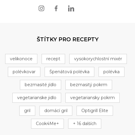
ŠTÍTKY PRO RECEPTY
velikonoce
recept
vysokorychlostní mixér
polévkovar
Špenátová polévka
polévka
bezmasité jídlo
bezmasitý pokrm
vegetarianske jidlo
vegetariansky pokrm
gril
domácí gril
Optigrill Elite
Cook4Me+
+ 16 dalších