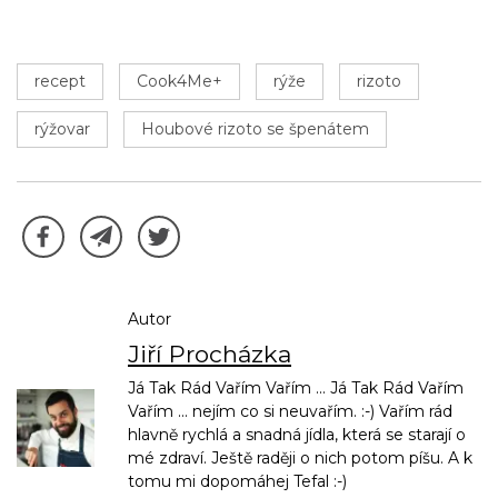
recept
Cook4Me+
rýže
rizoto
rýžovar
Houbové rizoto se špenátem
Autor
Jiří Procházka
Já Tak Rád Vařím Vařím ... Já Tak Rád Vařím
Vařím ... nejím co si neuvařím. :-) Vařím rád
hlavně rychlá a snadná jídla, která se starají o
mé zdraví. Ještě raději o nich potom píšu. A k
tomu mi dopomáhej Tefal :-)