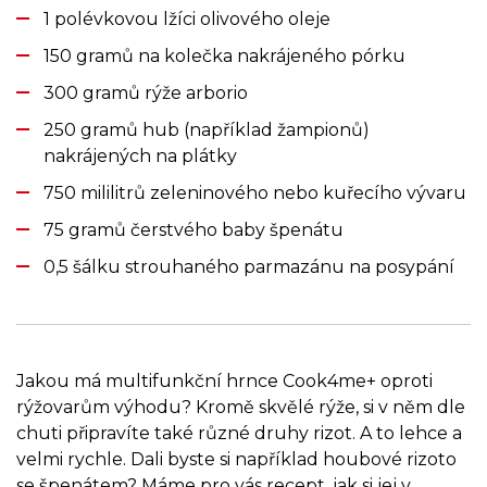
1 polévkovou lžíci olivového oleje
150 gramů na kolečka nakrájeného pórku
300 gramů rýže arborio
250 gramů hub (například žampionů)
nakrájených na plátky
750 mililitrů zeleninového nebo kuřecího vývaru
75 gramů čerstvého baby špenátu
0,5 šálku strouhaného parmazánu na posypání
Jakou má multifunkční hrnce Cook4me+ oproti
rýžovarům výhodu? Kromě skvělé rýže, si v něm dle
chuti připravíte také různé druhy rizot. A to lehce a
velmi rychle. Dali byste si například houbové rizoto
se špenátem? Máme pro vás recept, jak si jej v