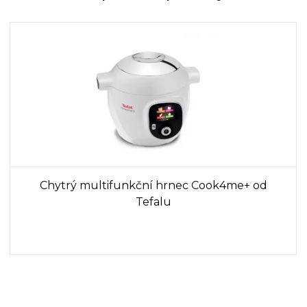
Chytrý multifunkční hrnec Cook4me+ od
Tefalu