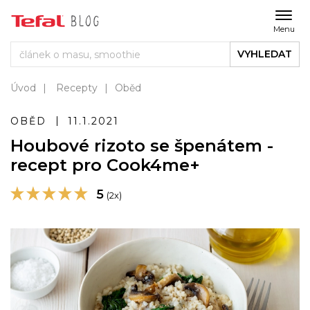
Menu
VYHLEDAT
Úvod
Recepty
Oběd
OBĚD
11.1.2021
Houbové rizoto se špenátem -
recept pro Cook4me+
5
(2x)