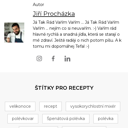
Autor
Jiří Procházka
Já Tak Rád Vařím Vařím ... Já Tak Rád Vařím
Vařím ... nejím co si neuvařím. :-) Vařím rád
hlavně rychlá a snadná jídla, která se starají o
mé zdraví. Ještě raději o nich potom píšu. A k
tomu mi dopomáhej Tefal :-)
ŠTÍTKY PRO RECEPTY
velikonoce
recept
vysokorychlostní mixér
polévkovar
Špenátová polévka
polévka