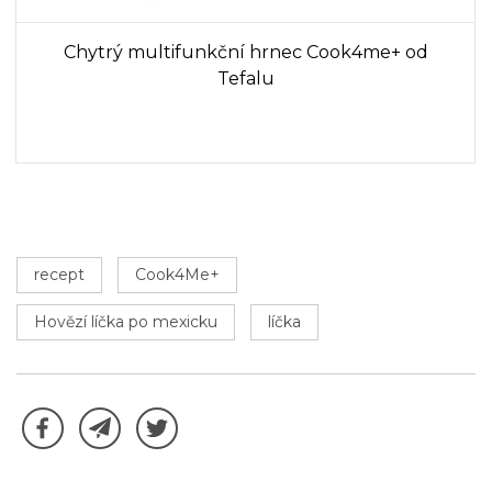
Chytrý multifunkční hrnec Cook4me+ od
Tefalu
recept
Cook4Me+
Hovězí líčka po mexicku
líčka