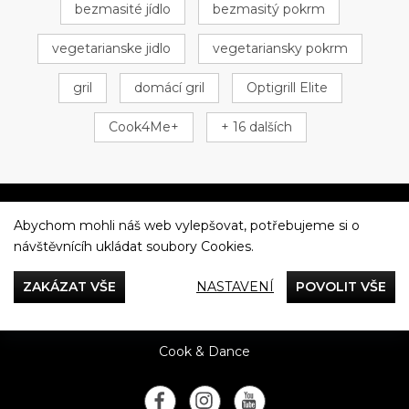
bezmasité jídlo
bezmasitý pokrm
vegetarianske jidlo
vegetariansky pokrm
gril
domácí gril
Optigrill Elite
Cook4Me+
+ 16 dalších
Abychom mohli náš web vylepšovat, potřebujeme si o
Večeříme společně
návštěvnícíh ukládat soubory Cookies.
Tefal
ZAKÁZAT VŠE
NASTAVENÍ
POVOLIT VŠE
Recepty
Rady & Tipy
Příběhy
Recenze
Přílohy
Cook & Dance