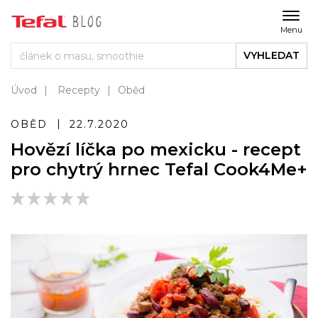
Menu
VYHLEDAT
Úvod
Recepty
Oběd
OBĚD
22.7.2020
Hovězí líčka po mexicku - recept
pro chytrý hrnec Tefal Cook4Me+