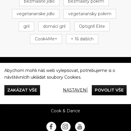
bezmasité jídlo
bezmasitý pokrm
vegetarianske jidlo
vegetariansky pokrm
gril
domácí gril
Optigrill Elite
Cook4Me+
+ 16 dalších
Abychom mohli náš web vylepšovat, potřebujeme si o
Večeříme společně
návštěvnícíh ukládat soubory Cookies.
Tefal
ZAKÁZAT VŠE
NASTAVENÍ
POVOLIT VŠE
Recepty
Rady & Tipy
Příběhy
Recenze
Přílohy
Cook & Dance