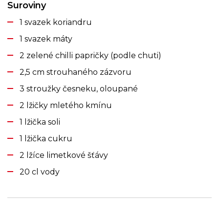
Suroviny
1 svazek koriandru
1 svazek máty
2 zelené chilli papričky (podle chuti)
2,5 cm strouhaného zázvoru
3 stroužky česneku, oloupané
2 lžičky mletého kmínu
1 lžička soli
1 lžička cukru
2 lžíce limetkové šťávy
20 cl vody