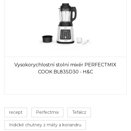
Vysokorychlostní stolní mixér PERFECTMIX
COOK BL83SD30 - H&C
recept
Perfectmix
Tefalcz
Indické chutney z máty a koriandru