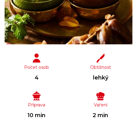
Počet osob
Obtížnost
4
lehký
Příprava
Vaření
10 min
2 min