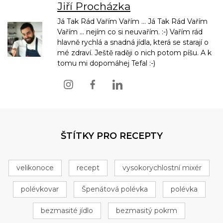
Jiří Procházka
Já Tak Rád Vařím Vařím ... Já Tak Rád Vařím
Vařím ... nejím co si neuvařím. :-) Vařím rád
hlavně rychlá a snadná jídla, která se starají o
mé zdraví. Ještě raději o nich potom píšu. A k
tomu mi dopomáhej Tefal :-)
ŠTÍTKY PRO RECEPTY
velikonoce
recept
vysokorychlostní mixér
polévkovar
Špenátová polévka
polévka
bezmasité jídlo
bezmasitý pokrm