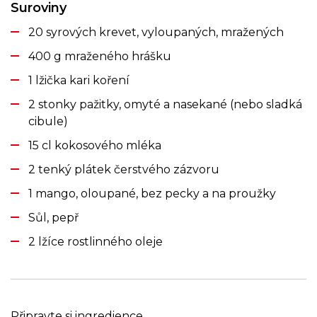
Suroviny
20 syrových krevet, vyloupaných, mražených
400 g mraženého hrášku
1 lžička kari koření
2 stonky pažitky, omyté a nasekané (nebo sladká
cibule)
15 cl kokosového mléka
2 tenký plátek čerstvého zázvoru
1 mango, oloupané, bez pecky a na proužky
Sůl, pepř
2 lžíce rostlinného oleje
Připravte si ingredience.