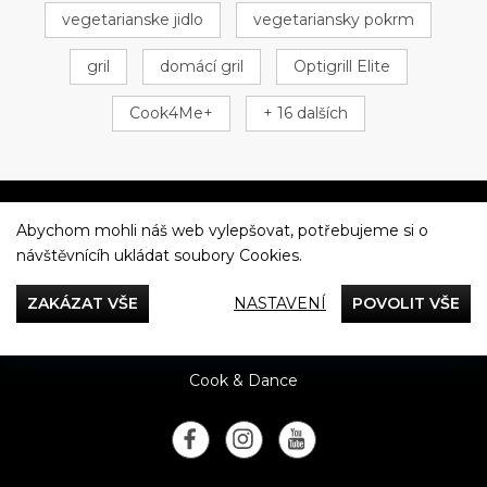
vegetarianske jidlo
vegetariansky pokrm
gril
domácí gril
Optigrill Elite
Cook4Me+
+ 16 dalších
Abychom mohli náš web vylepšovat, potřebujeme si o
Večeříme společně
návštěvnícíh ukládat soubory Cookies.
Tefal
ZAKÁZAT VŠE
NASTAVENÍ
POVOLIT VŠE
Recepty
Rady & Tipy
Příběhy
Recenze
Přílohy
Cook & Dance