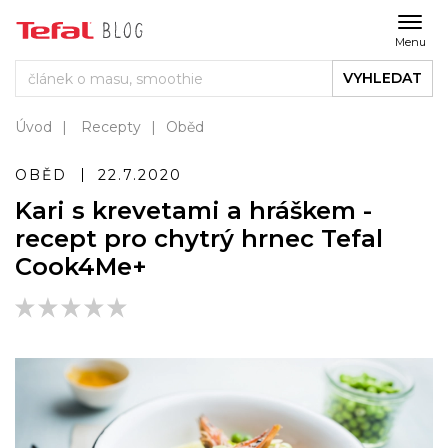
Menu
VYHLEDAT
Úvod
Recepty
Oběd
OBĚD
22.7.2020
Kari s krevetami a hráškem -
recept pro chytrý hrnec Tefal
Cook4Me+