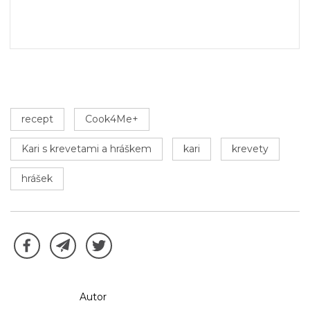
recept
Cook4Me+
Kari s krevetami a hráškem
kari
krevety
hrášek
Autor