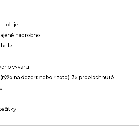
o oleje
rájené nadrobno
ibule
ového vývaru
 (rýže na dezert nebo rizoto), 3x propláchnuté
e
pažitky