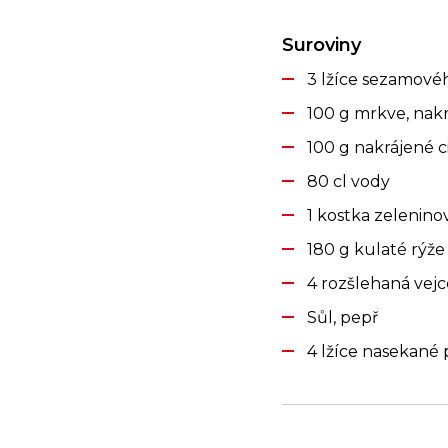
Suroviny
3 lžíce sezamovéh
100 g mrkve, nak
100 g nakrájené c
80 cl vody
1 kostka zelenin
180 g kulaté rýže
4 rozšlehaná vejc
Sůl, pepř
4 lžíce nasekané 