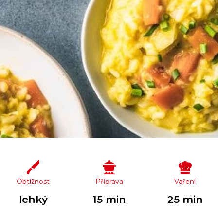
Obtížnost
Příprava
Vaření
lehký
15 min
25 min