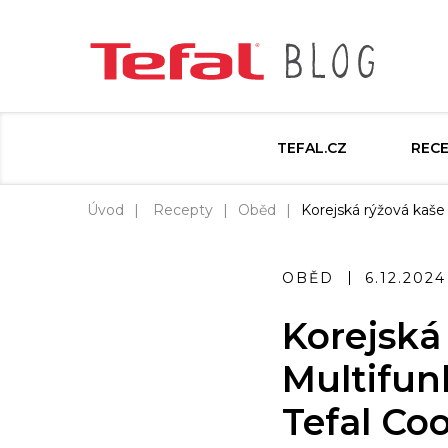
TEFAL.CZ
REC
Úvod
Recepty
Oběd
Korejská rýžová kaše
OBĚD
6.12.2024
Korejská
Multifun
Tefal Co