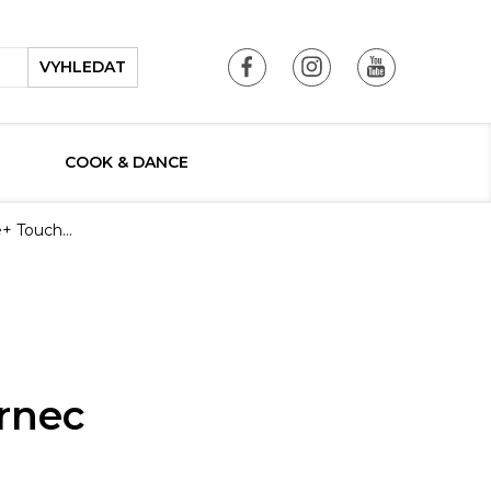
VYHLEDAT
COOK & DANCE
Me+ Touch…
hrnec