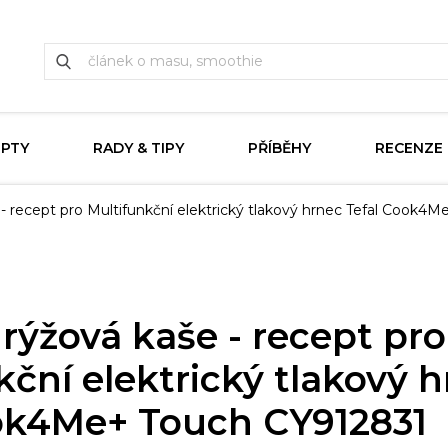
EPTY
RADY & TIPY
PŘÍBĚHY
RECENZE
 - recept pro Multifunkční elektrický tlakový hrnec Tefal Cook4
 rýžová kaše - recept pro
kční elektrický tlakový 
ok4Me+ Touch CY912831