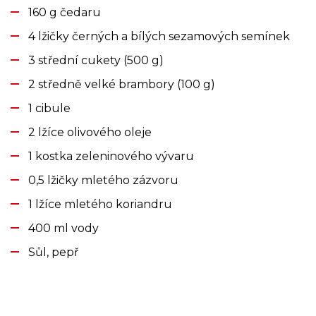
160 g čedaru
4 lžičky černých a bílých sezamových semínek
3 střední cukety (500 g)
2 středně velké brambory (100 g)
1 cibule
2 lžíce olivového oleje
1 kostka zeleninového vývaru
0,5 lžičky mletého zázvoru
1 lžíce mletého koriandru
400 ml vody
Sůl, pepř