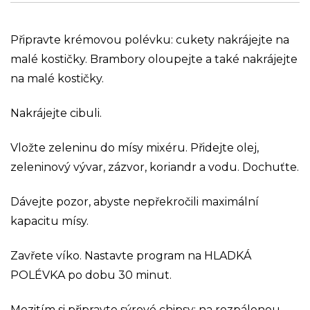
Připravte krémovou polévku: cukety nakrájejte na
malé kostičky. Brambory oloupejte a také nakrájejte
na malé kostičky.
Nakrájejte cibuli.
Vložte zeleninu do mísy mixéru. Přidejte olej,
zeleninový vývar, zázvor, koriandr a vodu. Dochuťte.
Dávejte pozor, abyste nepřekročili maximální
kapacitu mísy.
Zavřete víko. Nastavte program na HLADKÁ
POLÉVKA po dobu 30 minut.
Mezitím si připravte sýrové chipsy: na rozpálenou