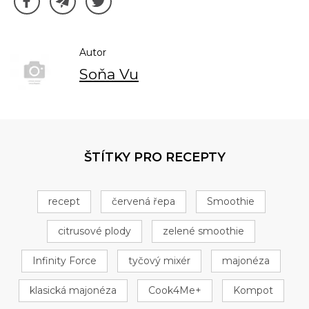
Autor
Soňa Vu
ŠTÍTKY PRO RECEPTY
recept
červená řepa
Smoothie
citrusové plody
zelené smoothie
Infinity Force
tyčový mixér
majonéza
klasická majonéza
Cook4Me+
Kompot