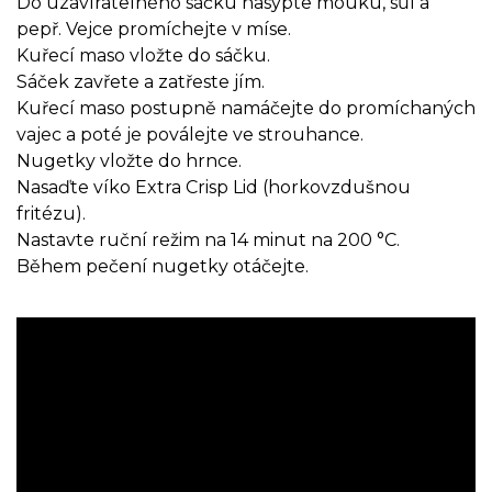
Do uzavíratelného sáčku nasypte mouku, sůl a
pepř. Vejce promíchejte v míse.
Kuřecí maso vložte do sáčku.
Sáček zavřete a zatřeste jím.
Kuřecí maso postupně namáčejte do promíchaných
vajec a poté je poválejte ve strouhance.
Nugetky vložte do hrnce.
Nasaďte víko Extra Crisp Lid (horkovzdušnou
fritézu).
Nastavte ruční režim na 14 minut na 200 °C.
Během pečení nugetky otáčejte.