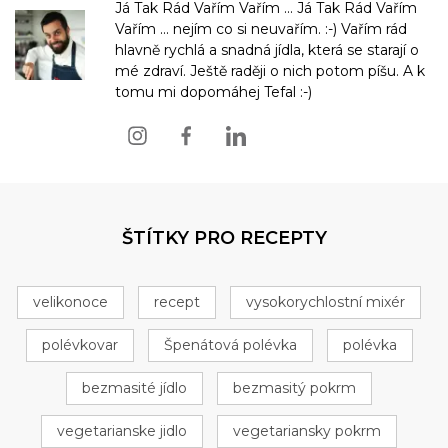
Já Tak Rád Vařím Vařím ... Já Tak Rád Vařím
Vařím ... nejím co si neuvařím. :-) Vařím rád
hlavně rychlá a snadná jídla, která se starají o
mé zdraví. Ještě raději o nich potom píšu. A k
tomu mi dopomáhej Tefal :-)
ŠTÍTKY PRO RECEPTY
velikonoce
recept
vysokorychlostní mixér
polévkovar
Špenátová polévka
polévka
bezmasité jídlo
bezmasitý pokrm
vegetarianske jidlo
vegetariansky pokrm