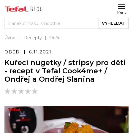
Menu
VYHLEDAT
Úvod
Recepty
Oběd
OBĚD
6.11.2021
Kuřecí nugetky / stripsy pro děti
- recept v Tefal Cook4me+ /
Ondřej a Ondřej Slanina