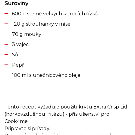
Suroviny
600 g stejně velkých kuřecích řízků
120 g strouhanky v míse
70 g mouky
3 vajec
Sůl
Pepř
100 ml slunečnicového oleje
Tento recept vyžaduje použití krytu Extra Crisp Lid
(horkovzdušnou fritézu) - příslušenství pro
Cook4me.
Připravte si přísady.