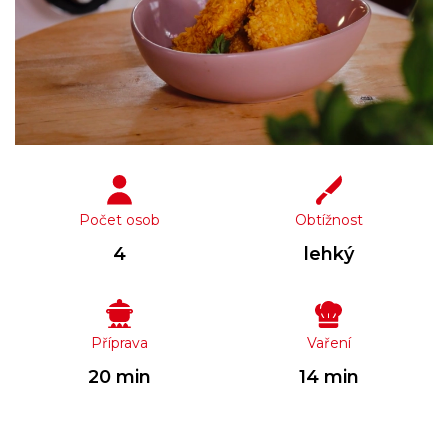
Počet osob
Obtížnost
4
lehký
Příprava
Vaření
20 min
14 min