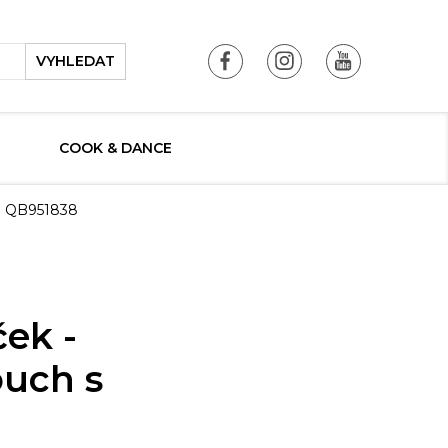
VYHLEDAT
COOK & DANCE
ou QB951838
ček -
ouch s