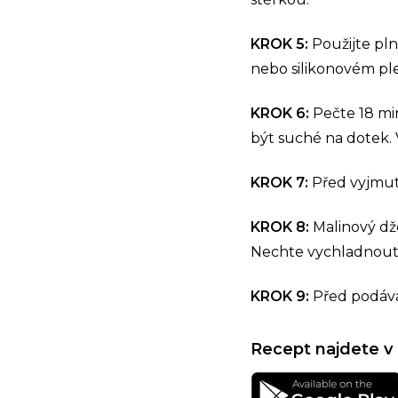
KROK 5:
Použijte pl
nebo silikonovém pl
KROK 6:
Pečte 18 mi
být suché na dotek. 
KROK 7:
Před vyjmu
KROK 8:
Malinový dž
Nechte vychladnout, 
KROK 9:
Před podáv
Recept najdete v 