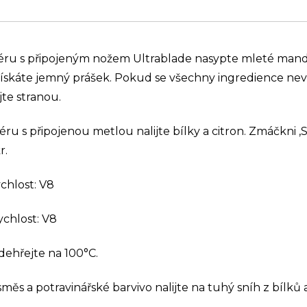
éru s připojeným nožem Ultrablade nasypte mleté mand
ískáte jemný prášek. Pokud se všechny ingredience nev
jte stranou.
ru s připojenou metlou nalijte bílky a citron. Zmáčkni ‚
r.
chlost: V8
ychlost: V8
ehřejte na 100°C.
měs a potravinářské barvivo nalijte na tuhý sníh z bílků