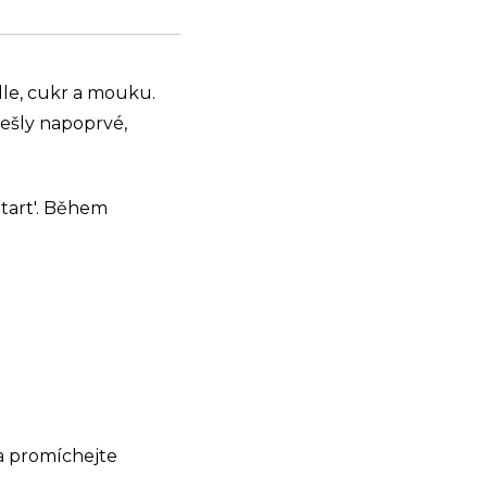
le, cukr a mouku.
ešly napoprvé,
Start'. Během
 a promíchejte