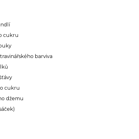
ndlí
o cukru
mouky
travinářského barviva
ílků
 šťávy
o cukru
ého džemu
 sáček)