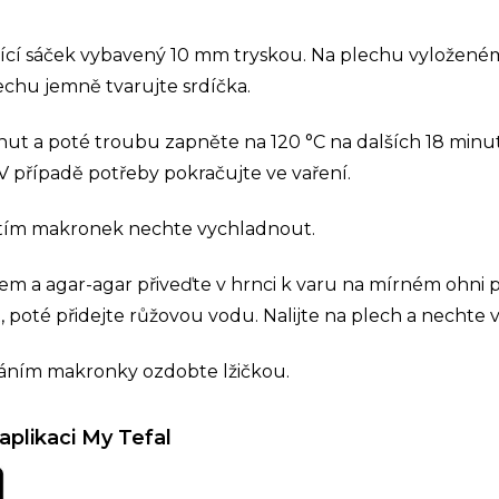
nící sáček vybavený 10 mm tryskou. Na plechu vyložen
echu jemně tvarujte srdíčka.
nut a poté troubu zapněte na 120 °C na dalších 18 min
V případě potřeby pokračujte ve vaření.
tím makronek nechte vychladnout.
em a agar-agar přiveďte v hrnci k varu na mírném ohni 
poté přidejte růžovou vodu. Nalijte na plech a nechte 
áním makronky ozdobte lžičkou.
aplikaci My Tefal