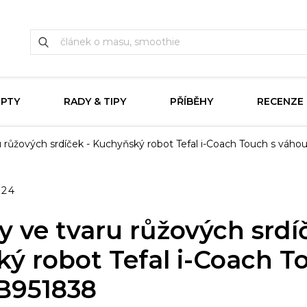
EPTY
RADY & TIPY
PŘÍBĚHY
RECENZE
 růžových srdíček - Kuchyňský robot Tefal i-Coach Touch s váh
024
 ve tvaru růžových srdí
ý robot Tefal i-Coach T
B951838