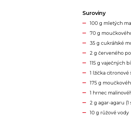
Suroviny
100 g mletých ma
70 g moučkovéh
35 g cukrářské 
2 g červeného po
115 g vaječných b
1 lžička citronové
175 g moučkovéh
1 hrnec malinov
2 g agar-agaru (1
10 g růžové vody