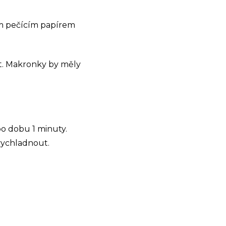
ém pečícím papírem
ut. Makronky by měly
po dobu 1 minuty.
vychladnout.