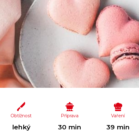
Obtížnost
Příprava
Vaření
lehký
30 min
39 min