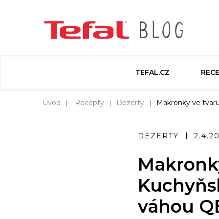
TEFAL.CZ
REC
Úvod
Recepty
Dezerty
Makronky ve tvaru
DEZERTY
2.4.2
Makronky
Kuchyňsk
váhou Q