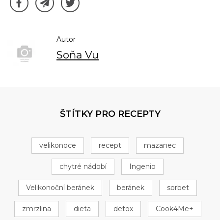
Autor
Soňa Vu
ŠTÍTKY PRO RECEPTY
velikonoce
recept
mazanec
chytré nádobí
Ingenio
Velikonoční beránek
beránek
sorbet
zmrzlina
dieta
detox
Cook4Me+