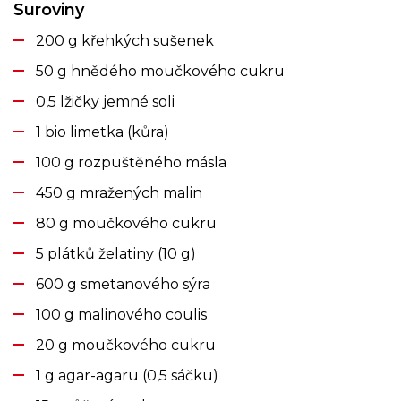
Suroviny
200 g křehkých sušenek
50 g hnědého moučkového cukru
0,5 lžičky jemné soli
1 bio limetka (kůra)
100 g rozpuštěného másla
450 g mražených malin
80 g moučkového cukru
5 plátků želatiny (10 g)
600 g smetanového sýra
100 g malinového coulis
20 g moučkového cukru
1 g agar-agaru (0,5 sáčku)