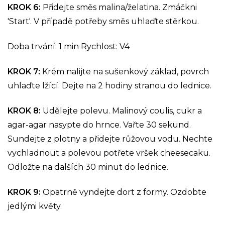
KROK 6:
Přidejte směs malina/želatina. Zmáčkni
'Start'. V případě potřeby směs uhlaďte stěrkou.
Doba trvání: 1 min Rychlost: V4
KROK 7:
Krém nalijte na sušenkový základ, povrch
uhlaďte lžící. Dejte na 2 hodiny stranou do lednice.
KROK 8:
Udělejte polevu. Malinový coulis, cukr a
agar-agar nasypte do hrnce. Vařte 30 sekund.
Sundejte z plotny a přidejte růžovou vodu. Nechte
vychladnout a polevou potřete vršek cheesecaku.
Odložte na dalších 30 minut do lednice.
KROK 9:
Opatrně vyndejte dort z formy. Ozdobte
jedlými květy.