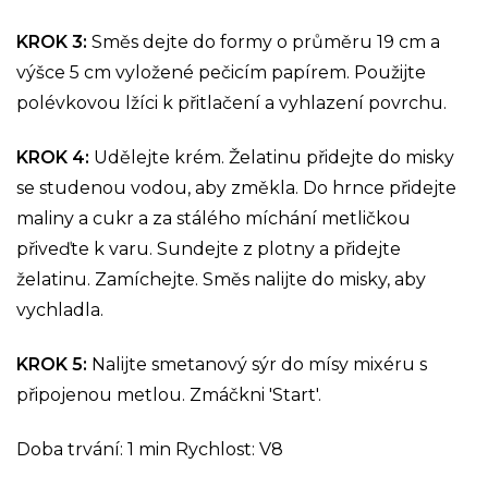
KROK 3:
Směs dejte do formy o průměru 19 cm a
výšce 5 cm vyložené pečicím papírem. Použijte
polévkovou lžíci k přitlačení a vyhlazení povrchu.
KROK 4:
Udělejte krém. Želatinu přidejte do misky
se studenou vodou, aby změkla. Do hrnce přidejte
maliny a cukr a za stálého míchání metličkou
přiveďte k varu. Sundejte z plotny a přidejte
želatinu. Zamíchejte. Směs nalijte do misky, aby
vychladla.
KROK 5:
Nalijte smetanový sýr do mísy mixéru s
připojenou metlou. Zmáčkni 'Start'.
Doba trvání: 1 min Rychlost: V8