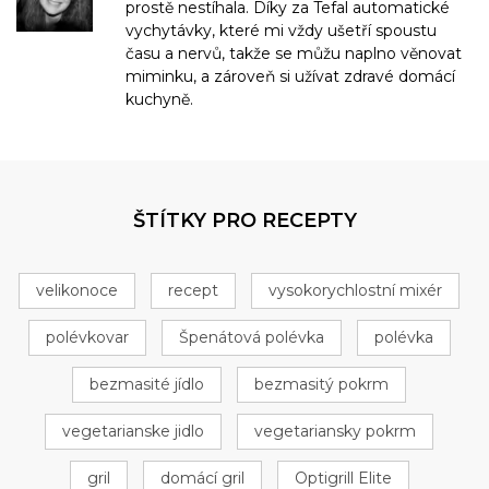
prostě nestíhala. Díky za Tefal automatické
vychytávky, které mi vždy ušetří spoustu
času a nervů, takže se můžu naplno věnovat
miminku, a zároveň si užívat zdravé domácí
kuchyně.
ŠTÍTKY PRO RECEPTY
velikonoce
recept
vysokorychlostní mixér
polévkovar
Špenátová polévka
polévka
bezmasité jídlo
bezmasitý pokrm
vegetarianske jidlo
vegetariansky pokrm
gril
domácí gril
Optigrill Elite