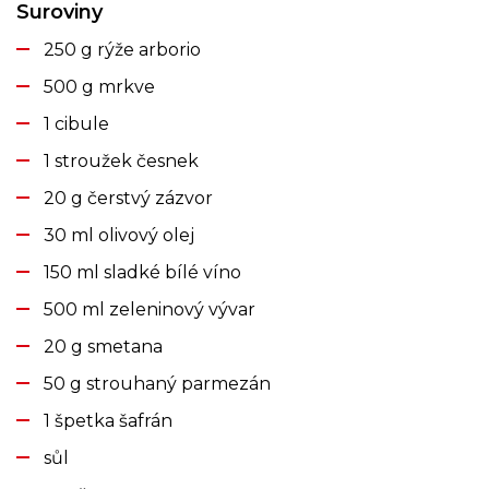
Suroviny
250 g rýže arborio
500 g mrkve
1 cibule
1 stroužek česnek
20 g čerstvý zázvor
30 ml olivový olej
150 ml sladké bílé víno
500 ml zeleninový vývar
20 g smetana
50 g strouhaný parmezán
1 špetka šafrán
sůl