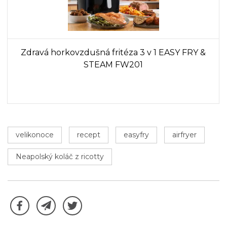
Zdravá horkovzdušná fritéza 3 v 1 EASY FRY &
STEAM FW201
velikonoce
recept
easyfry
airfryer
Neapolský koláč z ricotty