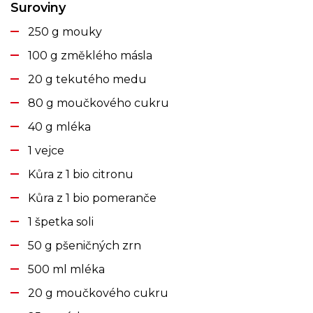
Suroviny
250 g mouky
100 g změklého másla
20 g tekutého medu
80 g moučkového cukru
40 g mléka
1 vejce
Kůra z 1 bio citronu
Kůra z 1 bio pomeranče
1 špetka soli
50 g pšeničných zrn
500 ml mléka
20 g moučkového cukru