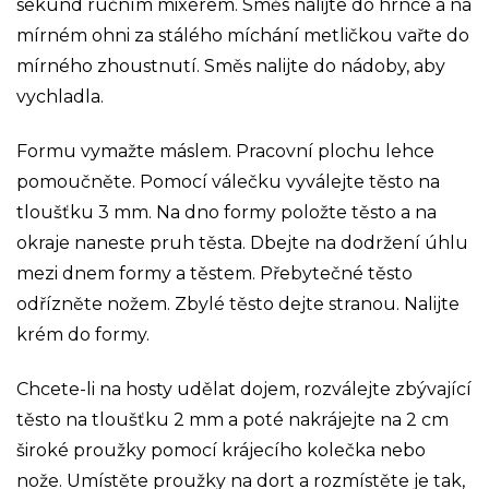
sekund ručním mixérem. Směs nalijte do hrnce a na
mírném ohni za stálého míchání metličkou vařte do
mírného zhoustnutí. Směs nalijte do nádoby, aby
vychladla.
Formu vymažte máslem. Pracovní plochu lehce
pomoučněte. Pomocí válečku vyválejte těsto na
tloušťku 3 mm. Na dno formy položte těsto a na
okraje naneste pruh těsta. Dbejte na dodržení úhlu
mezi dnem formy a těstem. Přebytečné těsto
odřízněte nožem. Zbylé těsto dejte stranou. Nalijte
krém do formy.
Chcete-li na hosty udělat dojem, rozválejte zbývající
těsto na tloušťku 2 mm a poté nakrájejte na 2 cm
široké proužky pomocí krájecího kolečka nebo
nože. Umístěte proužky na dort a rozmístěte je tak,