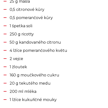
25 g másla
0,5 citronové kůry
0,5 pomerančové kůry
1 špetka soli
250 g ricotty
50 g kandovaného citronu
4 lžíce pomerančového květu
2 vejce
1 žloutek
160 g moučkového cukru
20 g tekutého medu
200 ml mléka
1 lžíce kukuřičné mouky